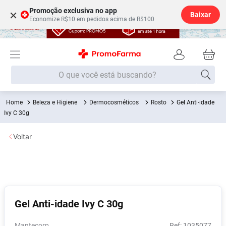
Promoção exclusiva no app
×
Baixar
Economize R$10 em pedidos acima de R$100
O que você está buscando?
Beleza e Higiene
Dermocosméticos
Rosto
Gel Anti-idade
Termos mais buscados
Ivy C 30g
Fralda
1
º
Voltar
Lenço Umedecido
2
º
Medley
3
º
Fralda Xg
4
º
Fralda G
5
º
Gel Anti-idade Ivy C 30g
Desodorante
6
º
Shampoo
7
º
Mantecorp
:
1035077