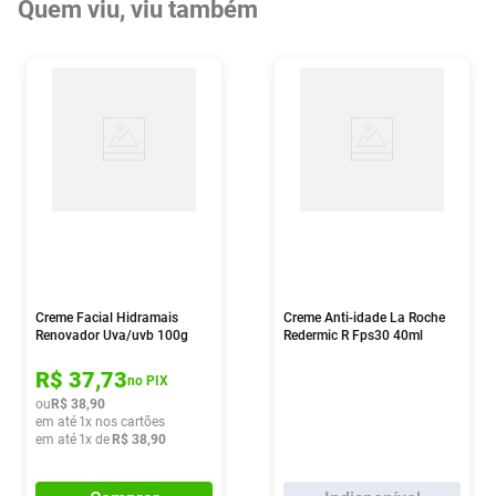
Quem viu, viu também
Creme Facial Hidramais
Creme Anti-idade La Roche
Renovador Uva/uvb 100g
Redermic R Fps30 40ml
R$
37
,
73
no PIX
ou
R$
38
,
90
em até
1
x nos cartões
em até
1
x de
R$
38
,
90