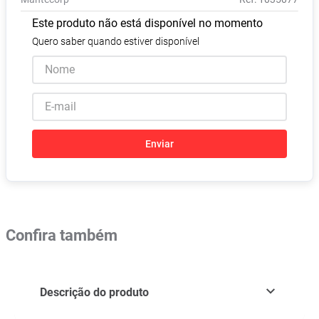
Absorvente
8
º
Este produto não está disponível no momento
Pampers Confort Sec
9
º
Quero saber quando estiver disponível
Lavitan
10
º
Enviar
Confira também
Descrição do produto