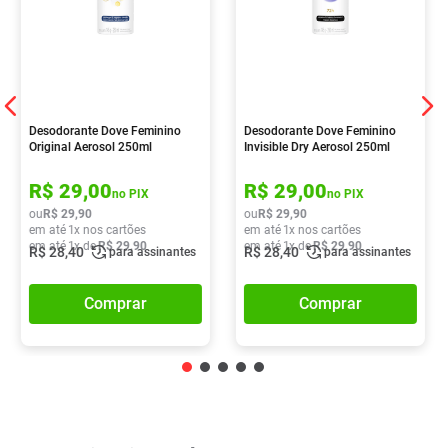
Desodorante Dove Feminino
Desodorante Dove Feminino
Original Aerosol 250ml
Invisible Dry Aerosol 250ml
R$
29
,
00
R$
29
,
00
no PIX
no PIX
ou
R$
29
,
90
ou
R$
29
,
90
em até
1
x nos cartões
em até
1
x nos cartões
em até
1
x de
R$
29
,
90
em até
1
x de
R$
29
,
90
R$
28
,
40
R$
28
,
40
para assinantes
para assinantes
Comprar
Comprar