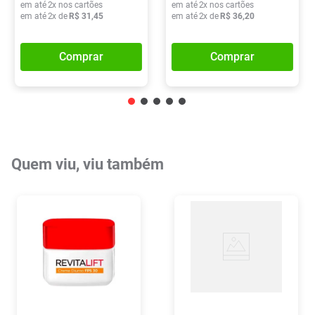
em até
2
x nos cartões
em até
2
x nos cartões
em até
2
x de
R$
31
,
45
em até
2
x de
R$
36
,
20
Comprar
Comprar
Quem viu, viu também