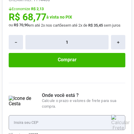
Pampers Confort Sec
8
º
Economize
R$ 2,13
R$
68
,
77
Vitamina D
9
º
à vista no PIX
ou
R$
70
,
90
em até
2
x nos cartões
em até
2
x de
R$
35
,
45
sem juros
Soro Fisiológico
10
º
－
＋
Comprar
Onde você está ?
Calcule o prazo e valores de frete para sua
compra.