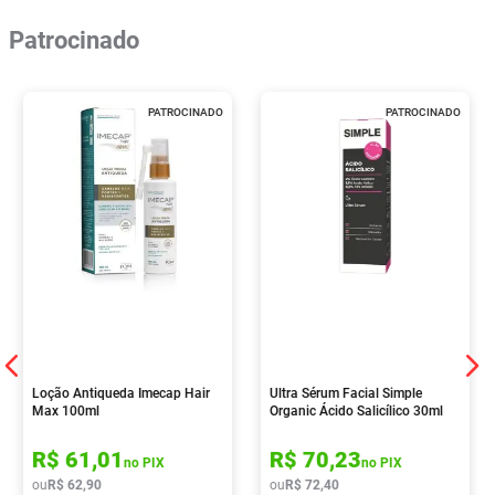
Patrocinado
PATROCINADO
PATROCINADO
Loção Antiqueda Imecap Hair
Ultra Sérum Facial Simple
Max 100ml
Organic Ácido Salicílico 30ml
R$
61
,
01
R$
70
,
23
no PIX
no PIX
ou
R$
62
,
90
ou
R$
72
,
40