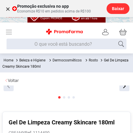
Promoção exclusiva no app
×
Baixar
Economize R$10 em pedidos acima de R$100
O que você está buscando?
Beleza e Higiene
Dermocosméticos
Rosto
Gel De Limpeza
Termos mais buscados
Creamy Skincare 180ml
Fralda
1
º
Voltar
Lenço Umedecido
2
º
Medley
3
º
Fralda Xg
4
º
Fralda G
5
º
Desodorante
6
º
Gel De Limpeza Creamy Skincare 180ml
Shampoo
7
º
CREAMY
:
1114400