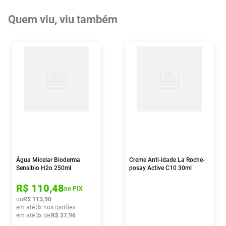
Quem viu, viu também
Água Micelar Bioderma
Creme Anti-idade La Roche-
Sensibio H2o 250ml
posay Active C10 30ml
R$
110
,
48
no PIX
ou
R$
113
,
90
em até
3
x nos cartões
em até
3
x de
R$
37
,
96