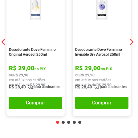
Desodorante Dove Feminino
Desodorante Dove Feminino
Original Aerosol 250ml
Invisible Dry Aerosol 250ml
R$
29
,
00
R$
29
,
00
no PIX
no PIX
ou
R$
29
,
90
ou
R$
29
,
90
em até
1
x nos cartões
em até
1
x nos cartões
em até
1
x de
R$
29
,
90
em até
1
x de
R$
29
,
90
R$
28
,
40
R$
28
,
40
para assinantes
para assinantes
Comprar
Comprar