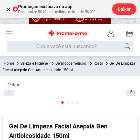
Promoção exclusiva no app
×
Baixar
Economize R$10 em pedidos acima de R$100
O que você está buscando?
Beleza e Higiene
Dermocosméticos
Rosto
Gel De Limpeza
Termos mais buscados
Facial Asepxia Gen Antioleosidade 150ml
Fralda
1
º
Voltar
Lenço Umedecido
2
º
Medley
3
º
Fralda Xg
4
º
Fralda G
5
º
Gel De Limpeza Facial Asepxia Gen
Desodorante
6
º
Antioleosidade 150ml
Shampoo
7
º