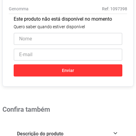
Pampers Confort Sec
8
º
Genomma
:
1097398
Vitamina D
9
º
Este produto não está disponível no momento
Soro Fisiológico
10
º
Quero saber quando estiver disponível
Enviar
Confira também
Descrição do produto