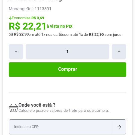
Pampers Confort Sec
8
º
Monange
:
1113891
Vitamina D
9
º
Economize
R$ 0,69
R$
22
,
21
Soro Fisiológico
à vista no PIX
10
º
ou
R$
22
,
90
em até
1
x nos cartões
em até
1
x de
R$
22
,
90
sem juros
－
＋
Comprar
Onde você está ?
Calcule o prazo e valores de frete para sua compra.