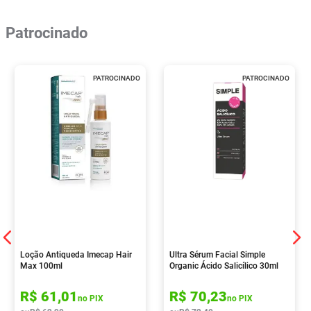
Patrocinado
PATROCINADO
PATROCINADO
Loção Antiqueda Imecap Hair
Ultra Sérum Facial Simple
Max 100ml
Organic Ácido Salicílico 30ml
R$
61
,
01
R$
70
,
23
no PIX
no PIX