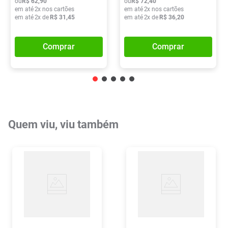
ou
R$
62
,
90
ou
R$
72
,
40
em até
2
x nos cartões
em até
2
x nos cartões
em até
2
x de
R$
31
,
45
em até
2
x de
R$
36
,
20
Comprar
Comprar
Quem viu, viu também