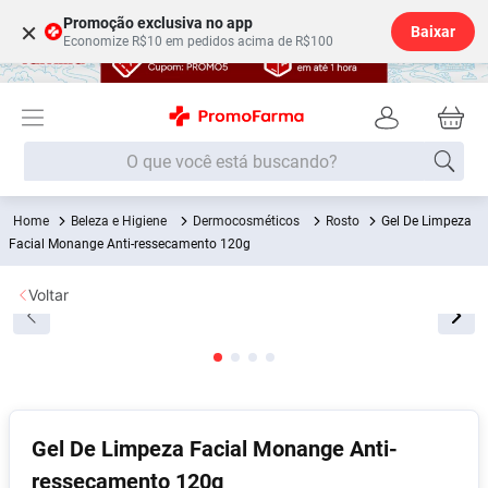
Promoção exclusiva no app
×
Baixar
Economize R$10 em pedidos acima de R$100
O que você está buscando?
Beleza e Higiene
Dermocosméticos
Rosto
Gel De Limpeza
Termos mais buscados
Facial Monange Anti-ressecamento 120g
Fralda
1
º
Voltar
Lenço Umedecido
2
º
Medley
3
º
Fralda Xg
4
º
Fralda G
5
º
Shampoo
6
º
Gel De Limpeza Facial Monange Anti-
ressecamento 120g
Desodorante
7
º