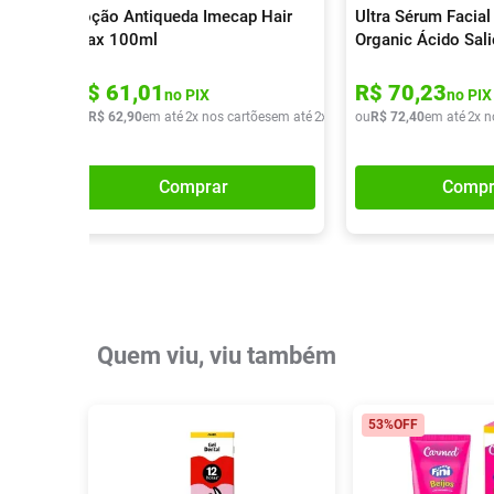
Loção Antiqueda Imecap Hair
Ultra Sérum Facial
Max 100ml
Organic Ácido Sali
R$
61
,
01
R$
70
,
23
no PIX
no PIX
ou
R$
62
,
90
em até
2
x nos cartões
em até
2
x de
R$
ou
31
R$
,
45
72
,
40
em até
2
x n
Comprar
Compr
Quem viu, viu também
53%
OFF