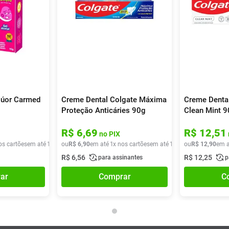
lúor Carmed
Creme Dental Colgate Máxima
Creme Dental
Proteção Anticáries 90g
Clean Mint 
R$
6
,
69
R$
12
,
51
no PIX
os cartões
em até
1
x de
ou
R$
R$
9
,
90
6
,
90
em até
1
x nos cartões
em até
1
x de
ou
R$
R$
6
,
90
12
,
90
em a
R$
6
,
56
R$
12
,
25
para assinantes
p
ar
Comprar
C