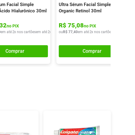
rum Facial Simple
Ultra Sérum Facial Simple
Ácido Hialurônico 30ml
Organic Retinol 30ml
32
R$
75
,
08
no PIX
no PIX
0
em até
2
x nos cartões
em até
2
x de
R$
ou
42
R$
,
95
77
,
40
em até
2
x nos cartões
em até
2
x de
Comprar
Comprar