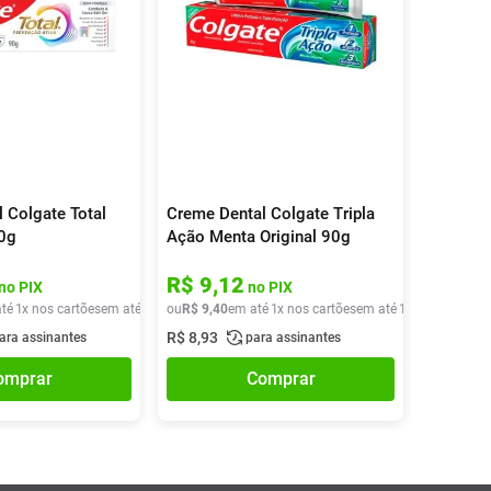
 Colgate Total
Creme Dental Colgate Tripla
90g
Ação Menta Original 90g
R$
9
,
12
no PIX
no PIX
té
1
x nos cartões
em até
1
x de
ou
R$
R$
12
9
,
,
40
90
em até
1
x nos cartões
em até
1
x de
R$
9
,
40
R$
8
,
93
ara assinantes
para assinantes
omprar
Comprar