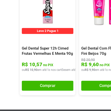
Leve 2 Pague 1
Gel Dental Super 12h Cimed
Gel Dental Com F
Frutas Vermelhas E Menta 90g
Fini Beijos 70g
R$
20
,
90
R$
10
,
57
R$
9
,
60
no PIX
no PIX
ou
R$
10
,
90
em até
1
x nos cartões
em até
1
x de
ou
R$
R$
10
9
,
,
90
90
em até
1
x n
Comprar
Compr