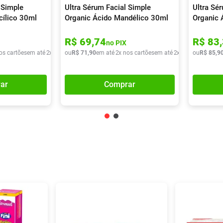
 Simple
Ultra Sérum Facial Simple
Ultra Sé
cílico 30ml
Organic Ácido Mandélico 30ml
Organic 
R$
69
,
74
R$
83
,
no PIX
os cartões
em até
2
x de
R$
ou
36
R$
,
20
71
,
90
em até
2
x nos cartões
em até
2
x de
R$
ou
35
R$
,
95
85
,
9
ar
Comprar