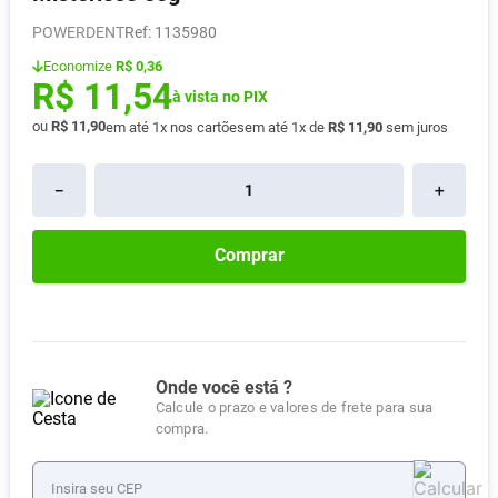
Absorvente
8
º
POWERDENT
:
1135980
Lavitan
9
º
Economize
R$ 0,36
R$
11
,
54
Vitamina D
à vista no PIX
10
º
ou
R$
11
,
90
em até
1
x nos cartões
em até
1
x de
R$
11
,
90
sem juros
－
＋
Comprar
Onde você está ?
Calcule o prazo e valores de frete para sua
compra.