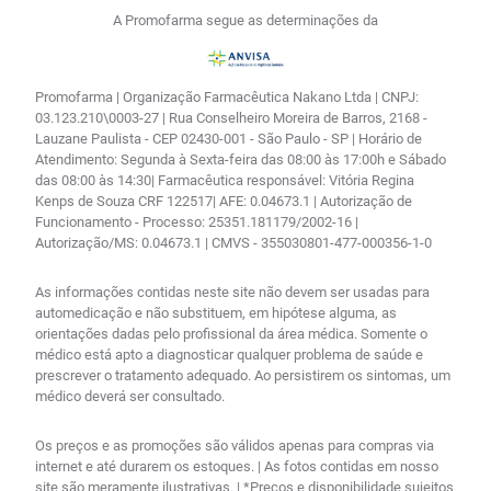
A Promofarma segue as determinações da
Promofarma | Organização Farmacêutica Nakano Ltda | CNPJ:
03.123.210\0003-27 | Rua Conselheiro Moreira de Barros, 2168 -
Lauzane Paulista - CEP 02430-001 - São Paulo - SP | Horário de
Atendimento: Segunda à Sexta-feira das 08:00 às 17:00h e Sábado
das 08:00 às 14:30| Farmacêutica responsável: Vitória Regina
Kenps de Souza CRF 122517| AFE: 0.04673.1 | Autorização de
Funcionamento - Processo: 25351.181179/2002-16 |
Autorização/MS: 0.04673.1 | CMVS - 355030801-477-000356-1-0
As informações contidas neste site não devem ser usadas para
automedicação e não substituem, em hipótese alguma, as
orientações dadas pelo profissional da área médica. Somente o
médico está apto a diagnosticar qualquer problema de saúde e
prescrever o tratamento adequado. Ao persistirem os sintomas, um
médico deverá ser consultado.
Os preços e as promoções são válidos apenas para compras via
internet e até durarem os estoques. | As fotos contidas em nosso
site são meramente ilustrativas. | *Preços e disponibilidade sujeitos