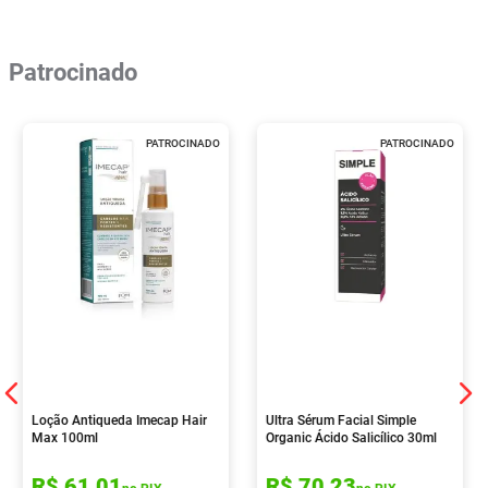
Patrocinado
PATROCINADO
PATROCINADO
Loção Antiqueda Imecap Hair
Ultra Sérum Facial Simple
Max 100ml
Organic Ácido Salicílico 30ml
R$
61
,
01
R$
70
,
23