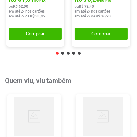
no PIX
no PIX
ou
R$
62
,
90
ou
R$
72
,
40
em até
2
x nos cartões
em até
2
x nos cartões
em até
2
x de
R$
31
,
45
em até
2
x de
R$
36
,
20
Comprar
Comprar
Quem viu, viu também