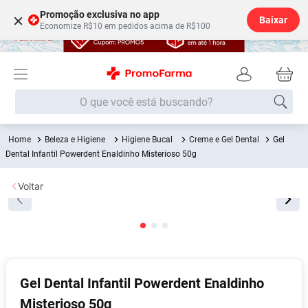
Promoção exclusiva no app
×
Baixar
Economize R$10 em pedidos acima de R$100
O que você está buscando?
Beleza e Higiene
Higiene Bucal
Creme e Gel Dental
Gel
Termos mais buscados
Dental Infantil Powerdent Enaldinho Misterioso 50g
Fralda
1
º
Voltar
Medley
2
º
Lenço Umedecido
3
º
Fralda Xg
4
º
Fralda G
5
º
Shampoo
6
º
Gel Dental Infantil Powerdent Enaldinho
Misterioso 50g
Desodorante
7
º