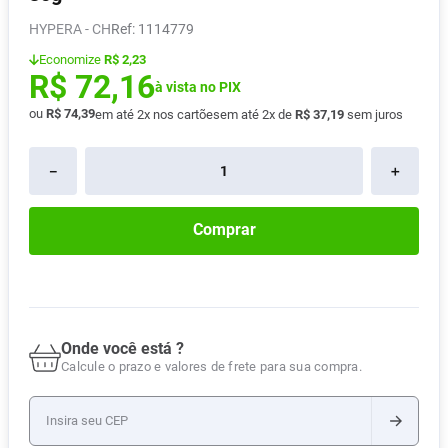
Absorvente
8
º
HYPERA - CH
:
1114779
Pampers Confort Sec
9
º
Economize
R$ 2,23
R$
72
,
16
Lavitan
à vista no PIX
10
º
ou
R$
74
,
39
em até
2
x nos cartões
em até
2
x de
R$
37
,
19
sem juros
－
＋
Comprar
Onde você está ?
Calcule o prazo e valores de frete para sua compra.