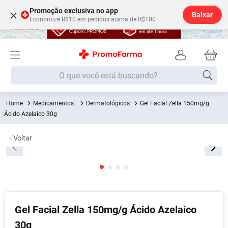
Promoção exclusiva no app
×
Baixar
Economize R$10 em pedidos acima de R$100
O que você está buscando?
Medicamentos
Dermatológicos
Gel Facial Zella 150mg/g
Termos mais buscados
Ácido Azelaico 30g
Fralda
1
º
Voltar
Lenço Umedecido
2
º
Medley
3
º
Fralda Xg
4
º
Fralda G
5
º
Desodorante
6
º
Gel Facial Zella 150mg/g Ácido Azelaico
30g
Shampoo
7
º