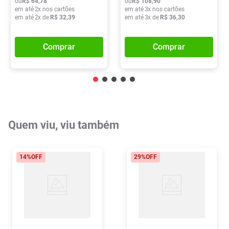
ou
R$
64
,
78
ou
R$
108
,
90
em até
2
x nos cartões
em até
3
x nos cartões
em até
2
x de
R$
32
,
39
em até
3
x de
R$
36
,
30
Comprar
Comprar
Quem viu, viu também
14%
OFF
29%
OFF