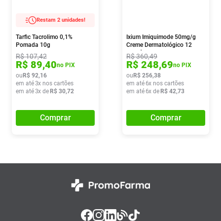
Restam 2 unidades!
Tarfic Tacrolimo 0,1%
Ixium Imiquimode 50mg/g
Pomada 10g
Creme Dermatológico 12
Sachês
R$
107
,
42
R$
360
,
49
R$
89
,
40
R$
248
,
69
no PIX
no PIX
ou
R$
92
,
16
ou
R$
256
,
38
em até
3
x nos cartões
em até
6
x nos cartões
em até
3
x de
R$
30
,
72
em até
6
x de
R$
42
,
73
Comprar
Comprar