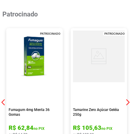
Patrocinado
PATROCINADO
PATROCINADO
Fumagum 4mg Menta 36
Tamarine Zero Açúcar Geléia
Gomas
250g
R$
62
,
84
R$
105
,
63
no PIX
no PIX