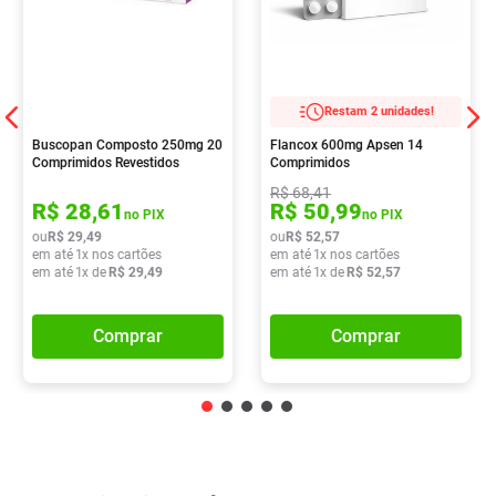
Restam 2 unidades!
Buscopan Composto 250mg 20
Flancox 600mg Apsen 14
Comprimidos Revestidos
Comprimidos
R$
68
,
41
R$
28
,
61
R$
50
,
99
no PIX
no PIX
ou
R$
29
,
49
ou
R$
52
,
57
em até
1
x nos cartões
em até
1
x nos cartões
em até
1
x de
R$
29
,
49
em até
1
x de
R$
52
,
57
Comprar
Comprar