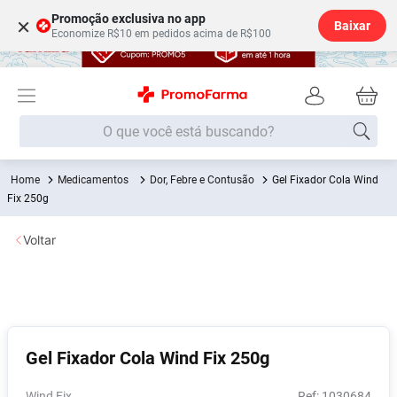
Promoção exclusiva no app
×
Baixar
Economize R$10 em pedidos acima de R$100
O que você está buscando?
Medicamentos
Dor, Febre e Contusão
Gel Fixador Cola Wind
Termos mais buscados
Fix 250g
Fralda
1
º
Voltar
Medley
2
º
Lenço Umedecido
3
º
Fralda Xg
4
º
Fralda G
5
º
Gel Fixador Cola Wind Fix 250g
Shampoo
6
º
Desodorante
7
º
Wind Fix
:
1030684