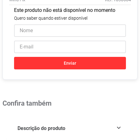
Absorvente
8
º
Este produto não está disponível no momento
Lavitan
9
º
Quero saber quando estiver disponível
Vitamina D
10
º
Enviar
Confira também
Descrição do produto