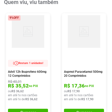
Quem viu, viu também
9%
OFF
Restam 1 unidades!
Advil 12h Ibuprofeno 600mg
Aspmol Paracetamol 500mg
12 Comprimidos
20 Comprimidos
R$
40
,
31
R$
35
,
52
R$
17
,
36
no PIX
no PIX
ou
R$
36
,
62
ou
R$
17
,
90
em até
1
x nos cartões
em até
1
x nos cartões
em até
1
x de
R$
36
,
62
em até
1
x de
R$
17
,
90