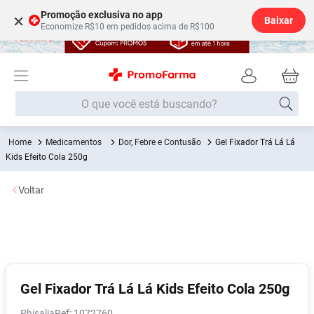
Promoção exclusiva no app
×
Baixar
Economize R$10 em pedidos acima de R$100
O que você está buscando?
Medicamentos
Dor, Febre e Contusão
Gel Fixador Trá Lá Lá
Termos mais buscados
Kids Efeito Cola 250g
Fralda
1
º
Voltar
Medley
2
º
Lenço Umedecido
3
º
Fralda Xg
4
º
Fralda G
5
º
Shampoo
6
º
Gel Fixador Trá Lá Lá Kids Efeito Cola 250g
Desodorante
7
º
Phisalia
:
1072760