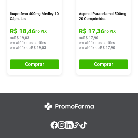
Ibuprofeno 400mg Medley 10
Aspmol Paracetamol 500mg
Cápsulas
20 Comprimidos
R$
18
,
46
R$
17
,
36
no PIX
no PIX
ou
R$
19
,
03
ou
R$
17
,
90
em até
1
x nos cartões
em até
1
x nos cartões
em até
1
x de
R$
19
,
03
em até
1
x de
R$
17
,
90
Comprar
Comprar