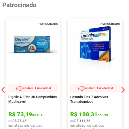
Patrocinado
PATROCINADO
PATROCINADO
Restam 1 unidades!
Restam 1 unidades!
Digeliv 400fcc 30 Comprimidos
Loxonin Flex 7 Adesivos
Mastigavel
Transdérmicos
R$
73
,
19
R$
108
,
31
no PIX
no PIX
ou
R$
75
,
45
ou
R$
111
,
66
em até
2
x nos cartões
em até
3
x nos cartões