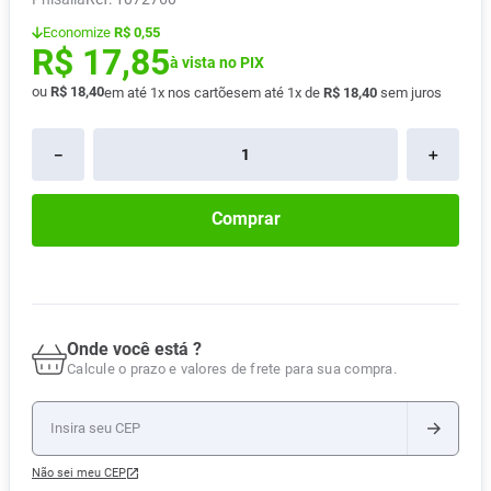
Absorvente
8
º
Economize
R$ 0,55
R$
17
,
85
Lavitan
9
º
à vista no PIX
ou
R$
18
,
40
em até
1
x nos cartões
em até
1
x de
R$
18
,
40
sem juros
Vitamina D
10
º
－
＋
Comprar
Onde você está ?
Calcule o prazo e valores de frete para sua compra.
Não sei meu CEP