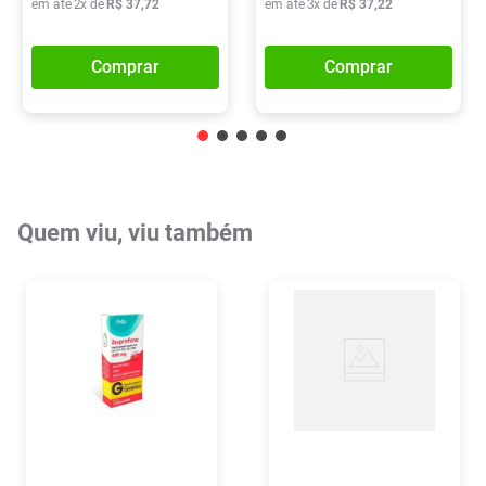
em até
2
x de
R$
37
,
72
em até
3
x de
R$
37
,
22
Comprar
Comprar
Quem viu, viu também