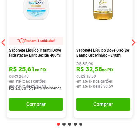
Restam 1 unidades!
Sabonete Liquido Infantil Dove
Sabonete Líquido Dove Óleo De
Hidratacao Enriquecida 400ml
Banho Glicerinado - 240ml
R$
35
,
90
R$
25
,
61
R$
32
,
58
no PIX
no PIX
ou
R$
26
,
40
ou
R$
33
,
59
em até
1
x nos cartões
em até
1
x nos cartões
em até
1
x de
R$
26
,
40
em até
1
x de
R$
33
,
59
R$
25
,
08
para assinantes
Comprar
Comprar