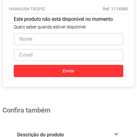
Absorvente
8
º
HAWAIIAN TROPIC
:
1114980
Pampers Confort Sec
9
º
Este produto não está disponível no momento
Lavitan
10
º
Quero saber quando estiver disponível
Enviar
Confira também
Descrição do produto