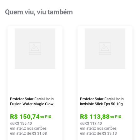
Quem viu, viu também
Protetor Solar Facial Isdin
Protetor Solar Facial Isdin
Fusion Water Magic Glow
Invisible Stick Fps 50 10g
Fps 50 10g
R$
150
,
74
R$
113
,
88
no PIX
no PIX
ou
R$
155
,
40
ou
R$
117
,
40
em até
5
x nos cartões
em até
3
x nos cartões
em até
5
x de
R$
31
,
08
em até
3
x de
R$
39
,
13