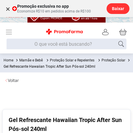
Promoção exclusiva no app
×
Baixar
Economize R$10 em pedidos acima de R$100
O que você está buscando?
Mamãe e Bebê
Proteção Solar e Repelentes
Proteção Solar
Termos mais buscados
Gel Refrescante Hawaiian Tropic After Sun Pós-sol 240ml
Fralda
1
º
Voltar
Lenço Umedecido
2
º
Medley
3
º
Fralda Xg
4
º
Fralda G
5
º
Gel Refrescante Hawaiian Tropic After Sun
Desodorante
6
º
Pós-sol 240ml
Shampoo
7
º