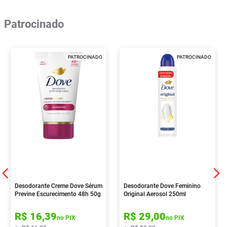
Patrocinado
PATROCINADO
PATROCINADO
Desodorante Creme Dove Sérum
Desodorante Dove Feminino
Previne Escurecimento 48h 50g
Original Aerosol 250ml
R$
16
,
39
R$
29
,
00
no PIX
no PIX