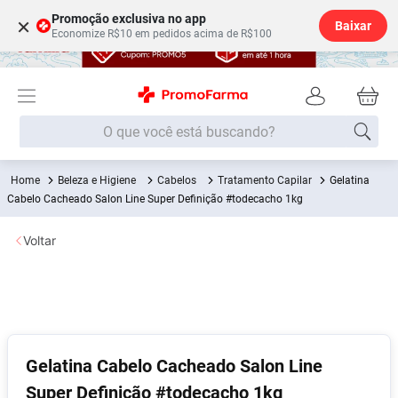
Promoção exclusiva no app
×
Baixar
Economize R$10 em pedidos acima de R$100
O que você está buscando?
Beleza e Higiene
Cabelos
Tratamento Capilar
Gelatina
Termos mais buscados
Cabelo Cacheado Salon Line Super Definição #todecacho 1kg
Fralda
1
º
Voltar
Medley
2
º
Lenço Umedecido
3
º
Fralda Xg
4
º
Fralda G
5
º
Shampoo
6
º
Gelatina Cabelo Cacheado Salon Line
Super Definição #todecacho 1kg
Desodorante
7
º