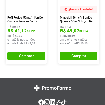
Restam 2 unidades!
Refil Revipel 50mg/ml União
Minoxidil 50mg/ml União
Química Solução De Uso
Química 50ml Solução De
Capilar 50ml
Uso Capilar + Válvula Spray
R$
50
,
13
R$
62
,
31
R$
41
,
12
R$
49
,
07
no PIX
no PIX
ou
R$
42
,
39
ou
R$
50
,
59
em até
1
x nos cartões
em até
1
x nos cartões
em até
1
x de
R$
42
,
39
em até
1
x de
R$
50
,
59
Comprar
Comprar