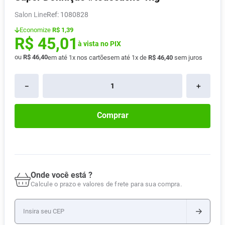
Absorvente
8
º
Salon Line
:
1080828
Lavitan
9
º
Economize
R$ 1,39
R$
45
,
01
Vitamina D
à vista no PIX
10
º
ou
R$
46
,
40
em até
1
x nos cartões
em até
1
x de
R$
46
,
40
sem juros
－
＋
Comprar
Onde você está ?
Calcule o prazo e valores de frete para sua compra.