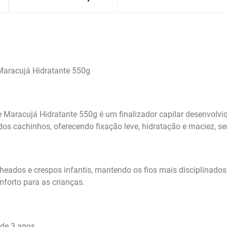
Maracujá Hidratante 550g
e Maracujá Hidratante 550g é um finalizador capilar desenvolv
dos cachinhos, oferecendo fixação leve, hidratação e maciez, se
cheados e crespos infantis, mantendo os fios mais disciplinados 
nforto para as crianças.
 de 3 anos.