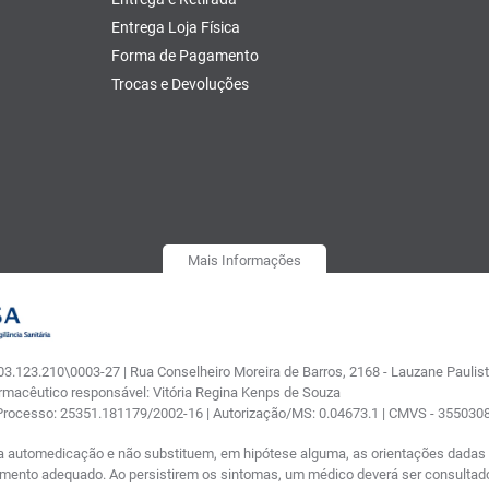
Entrega Loja Física
Forma de Pagamento
Trocas e Devoluções
Mais Informações
.123.210\0003-27 | Rua Conselheiro Moreira de Barros, 2168 - Lauzane Paulista
armacêutico responsável: Vitória Regina Kenps de Souza
 Processo: 25351.181179/2002-16 | Autorização/MS: 0.04673.1 | CMVS - 35503
a automedicação e não substituem, em hipótese alguma, as orientações dadas p
tamento adequado. Ao persistirem os sintomas, um médico deverá ser consultad