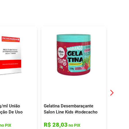
19%
OFF
g/ml União
Gelatina Desembaraçante
Aloxidil
ução De Uso
Salon Line Kids #todecacho
Capilar
Morango 550g
R$
90
,
79
R$
28
,
03
R$
71
no PIX
no PIX