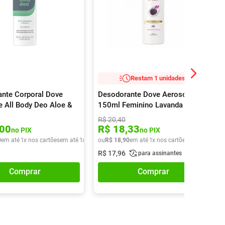
Restam 1 unidades!
nte Corporal Dove
Desodorante Dove Aerosol
 All Body Deo Aloe &
150ml Feminino Lavanda E
Aerossol 150ml
Flores Brancas
R$
20
,
40
00
R$
18
,
33
no PIX
no PIX
0
em até
1
x nos cartões
em até
1
x de
R$
ou
29
R$
,
90
18
,
90
em até
1
x nos cartões
em até
1
x de
R$
17
,
96
para assinantes
Comprar
Comprar