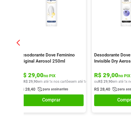
Desodorante Dove Feminino
Desodorante Dove
Original Aerosol 250ml
Invisible Dry Aero
R$
29
,
00
R$
29
,
00
no PIX
no PIX
ou
R$
29
,
90
em até
1
x nos cartões
em até
1
x de
R$
ou
29
R$
,
90
29
,
90
em até
1
x n
R$
28
,
40
R$
28
,
40
para assinantes
para as
Comprar
Compr