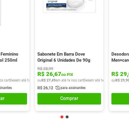
 Feminino
Sabonete Em Barra Dove
Desodora
sol 250ml
Original 6 Unidades De 90g
Men+care
Bamboo 
R$
28
,
99
R$
26
,
67
R$
29
,
no PIX
os cartões
em até
1
x de
R$
ou
29
R$
,
90
27
,
49
em até
1
x nos cartões
em até
1
x de
R$
ou
27
R$
,
49
29
,
9
R$
26
,
12
sinantes
para assinantes
ar
Comprar