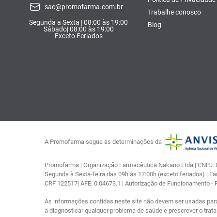
sac@promofarma.com.br
Trabalhe conosco
Segunda a Sexta | 08:00 às 19:00
Blog
Sábado| 08:00 às 19:00
Exceto Feriados
A Promofarma segue as determinações da
Promofarma | Organização Farmacêutica Nakano Ltda | CNPJ: 03
Segunda à Sexta-feira das 09h às 17:00h (exceto feriados) | F
CRF 122517| AFE: 0.04673.1 | Autorização de Funcionamento -
As informações contidas neste site não devem ser usadas par
a diagnosticar qualquer problema de saúde e prescrever o tra