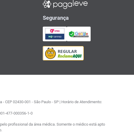
Segurança
 - CEP 02430-001 - São Paulo - SP | Horário de Atendimento:
0801-477-000356-1-0
elo profissional da área médica. Somente o médico está apto
o.