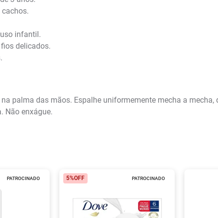
s cachos.
so infantil.
fios delicados.
.
na na palma das mãos. Espalhe uniformemente mecha a mecha,
a. Não enxágue.
5%
OFF
PATROCINADO
PATROCINADO