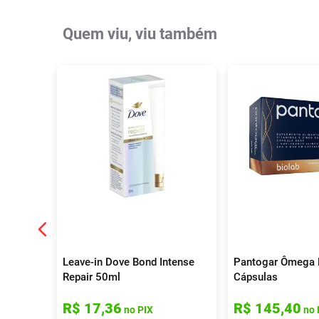
Quem viu, viu também
Leave-in Dove Bond Intense
Pantogar Ômega 
Repair 50ml
Cápsulas
R$
17
,
36
R$
145
,
40
no PIX
no 