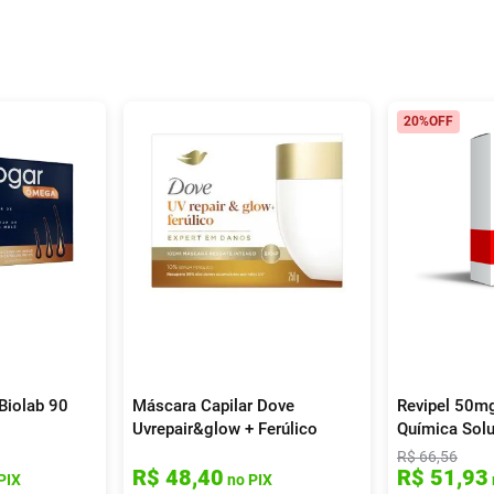
20%
OFF
Biolab 90
Máscara Capilar Dove
Revipel 50m
Uvrepair&glow + Ferúlico
Química Sol
Expert Em Danos 250ml
Capilar 50ml
R$
66
,
56
R$
48
,
40
R$
51
,
93
PIX
no PIX