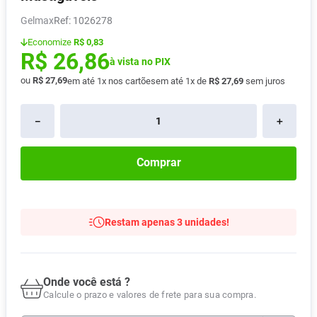
Absorvente
8
º
Gelmax
:
1026278
Vitamina D
9
º
Economize
R$ 0,83
R$
26
,
86
Lavitan
à vista no PIX
10
º
ou
R$
27
,
69
em até
1
x nos cartões
em até
1
x de
R$
27
,
69
sem juros
－
＋
Comprar
Restam apenas 3 unidades!
Onde você está ?
Calcule o prazo e valores de frete para sua compra.