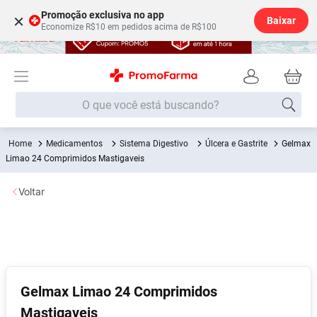
Promoção exclusiva no app
×
Baixar
Economize R$10 em pedidos acima de R$100
O que você está buscando?
Medicamentos
Sistema Digestivo
Úlcera e Gastrite
Gelmax
Termos mais buscados
Limao 24 Comprimidos Mastigaveis
Fralda
1
º
Voltar
Medley
2
º
Lenço Umedecido
3
º
Fralda Xg
4
º
Fralda G
5
º
Shampoo
6
º
Gelmax Limao 24 Comprimidos
Mastigaveis
Desodorante
7
º