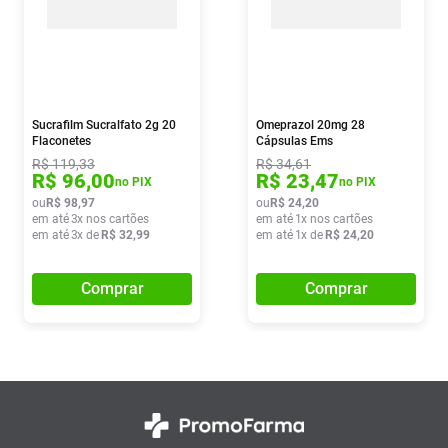
Sucrafilm Sucralfato 2g 20
Omeprazol 20mg 28
Flaconetes
Cápsulas Ems
R$
119
,
33
R$
34
,
61
R$
96
,
00
R$
23
,
47
no PIX
no PIX
ou
R$
98
,
97
ou
R$
24
,
20
em até
3
x nos cartões
em até
1
x nos cartões
em até
3
x de
R$
32
,
99
em até
1
x de
R$
24
,
20
Comprar
Comprar