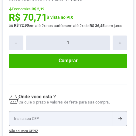
Absorvente
8
º
Economize
R$ 2,19
R$
70
,
71
Pampers Confort Sec
9
º
à vista no PIX
ou
R$
72
,
90
em até
2
x nos cartões
em até
2
x de
R$
36
,
45
sem juros
Lavitan
10
º
－
＋
Comprar
Onde você está ?
Calcule o prazo e valores de frete para sua compra.
Não sei meu CEP