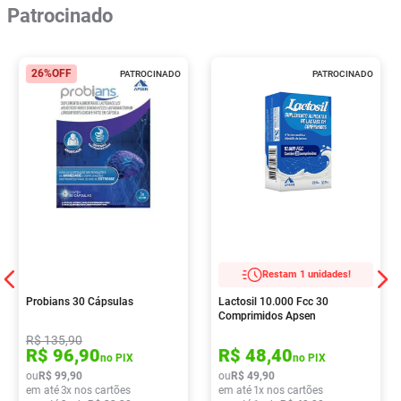
Patrocinado
26%
OFF
PATROCINADO
PATROCINADO
Restam 1 unidades!
Probians 30 Cápsulas
Lactosil 10.000 Fcc 30
Comprimidos Apsen
R$
135
,
90
R$
96
,
90
R$
48
,
40
no PIX
no PIX
ou
R$
99
,
90
ou
R$
49
,
90
em até
3
x nos cartões
em até
1
x nos cartões