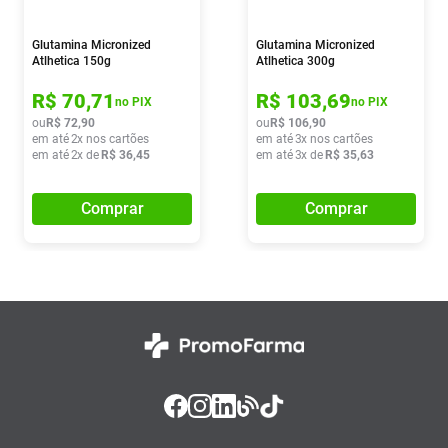
Glutamina Micronized
Glutamina Micronized
Atlhetica 150g
Atlhetica 300g
R$
70
,
71
R$
103
,
69
no PIX
no PIX
ou
R$
72
,
90
ou
R$
106
,
90
em até
2
x nos cartões
em até
3
x nos cartões
em até
2
x de
R$
36
,
45
em até
3
x de
R$
35
,
63
Comprar
Comprar