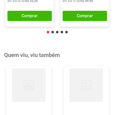
em até
3
x de
R$
33
,
30
em até
1
x de
R$
49
,
90
Comprar
Comprar
Quem viu, viu também