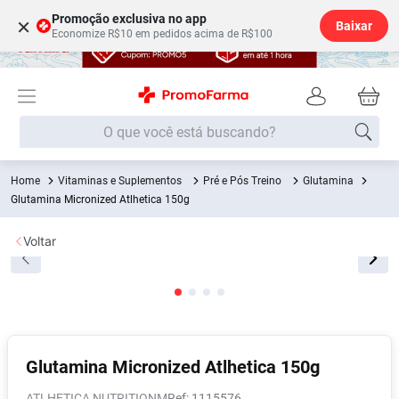
Promoção exclusiva no app
×
Baixar
Economize R$10 em pedidos acima de R$100
O que você está buscando?
Vitaminas e Suplementos
Pré e Pós Treino
Glutamina
Termos mais buscados
Glutamina Micronized Atlhetica 150g
Fralda
1
º
Voltar
Lenço Umedecido
2
º
Medley
3
º
Fralda Xg
4
º
Fralda G
5
º
Desodorante
6
º
Glutamina Micronized Atlhetica 150g
Shampoo
7
º
ATLHETICA NUTRITIONM
:
1115576