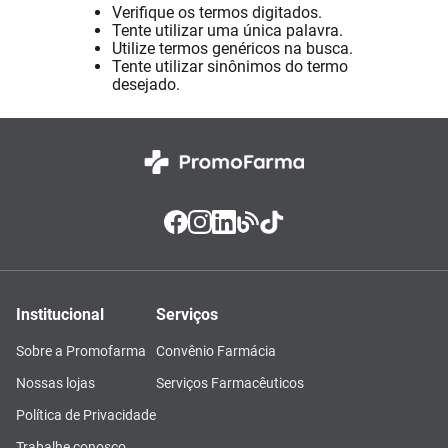
Verifique os termos digitados.
Pampers Confort Sec
8
º
Tente utilizar uma única palavra.
Utilize termos genéricos na busca.
Vitamina D
9
º
Tente utilizar sinônimos do termo
desejado.
Soro Fisiológico
10
º
Institucional
Serviços
Sobre a Promofarma
Convênio Farmácia
Nossas lojas
Serviços Farmacêuticos
Política de Privacidade
Trabalhe conosco