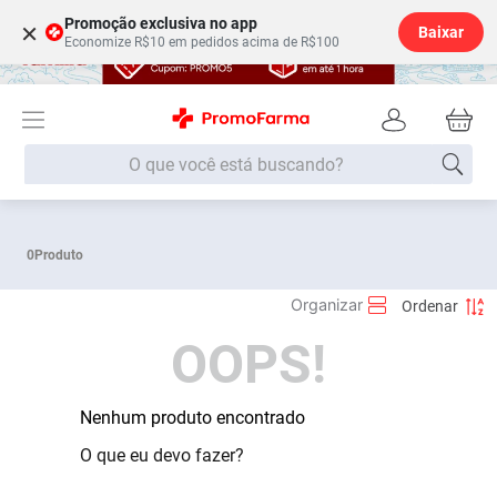
Promoção exclusiva no app
×
Baixar
Economize R$10 em pedidos acima de R$100
O que você está buscando?
Termos mais buscados
0
Produto
Fralda
1
º
Lenço Umedecido
2
º
OOPS!
Medley
3
º
Fralda Xg
4
º
Fralda G
Nenhum produto encontrado
5
º
Desodorante
6
º
O que eu devo fazer?
Shampoo
7
º