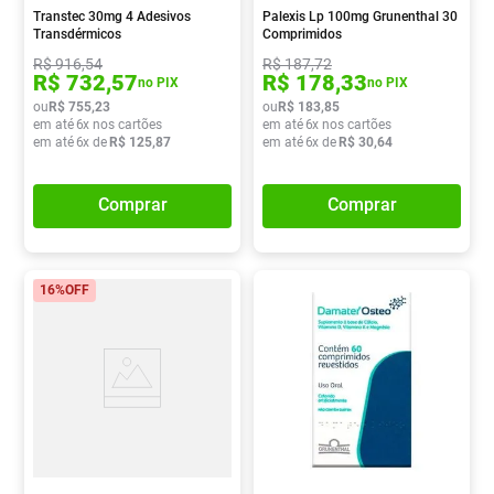
Transtec 30mg 4 Adesivos
Palexis Lp 100mg Grunenthal 30
Transdérmicos
Comprimidos
R$
916
,
54
R$
187
,
72
R$
732
,
57
R$
178
,
33
no PIX
no PIX
ou
R$
755
,
23
ou
R$
183
,
85
em até
6
x nos cartões
em até
6
x nos cartões
em até
6
x de
R$
125
,
87
em até
6
x de
R$
30
,
64
Comprar
Comprar
16%
OFF