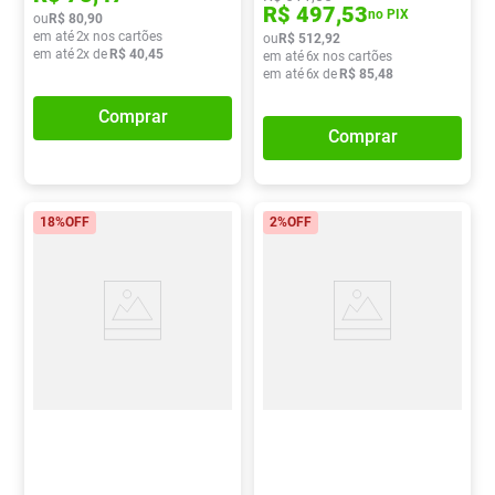
R$
497
,
53
no PIX
ou
R$
80
,
90
em até
2
x nos cartões
ou
R$
512
,
92
em até
2
x de
R$
40
,
45
em até
6
x nos cartões
em até
6
x de
R$
85
,
48
Comprar
Comprar
18%
OFF
2%
OFF