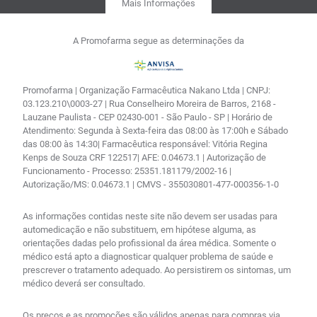
Mais Informações
A Promofarma segue as determinações da
Promofarma | Organização Farmacêutica Nakano Ltda | CNPJ:
03.123.210\0003-27 | Rua Conselheiro Moreira de Barros, 2168 -
Lauzane Paulista - CEP 02430-001 - São Paulo - SP | Horário de
Atendimento: Segunda à Sexta-feira das 08:00 às 17:00h e Sábado
das 08:00 às 14:30| Farmacêutica responsável: Vitória Regina
Kenps de Souza CRF 122517| AFE: 0.04673.1 | Autorização de
Funcionamento - Processo: 25351.181179/2002-16 |
Autorização/MS: 0.04673.1 | CMVS - 355030801-477-000356-1-0
As informações contidas neste site não devem ser usadas para
automedicação e não substituem, em hipótese alguma, as
orientações dadas pelo profissional da área médica. Somente o
médico está apto a diagnosticar qualquer problema de saúde e
prescrever o tratamento adequado. Ao persistirem os sintomas, um
médico deverá ser consultado.
Os preços e as promoções são válidos apenas para compras via