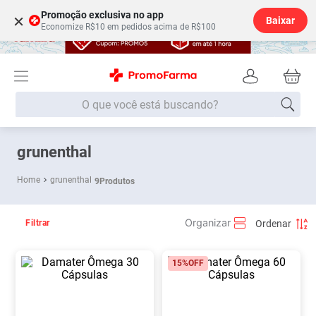
Promoção exclusiva no app
×
Baixar
Economize R$10 em pedidos acima de R$100
O que você está buscando?
Termos mais buscados
grunenthal
Fralda
1
º
grunenthal
9
Produtos
Medley
2
º
Lenço Umedecido
3
º
Filtrar
Fralda Xg
4
º
15%
OFF
Fralda G
5
º
Shampoo
6
º
Desodorante
7
º