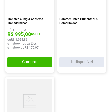
Transtec 40mg 4 Adesivos
Damater Osteo Grunenthal 60
Transdérmicos
Comprimidos
R$
1
.
222
,
13
R$
995
,
08
no PIX
ou
R$
1
.
025
,
86
em até
6
x nos cartões
em até
6
x de
R$
170
,
97
Comprar
Indisponível