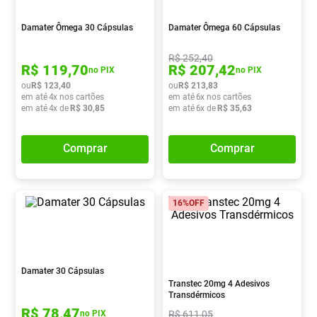
Absorvente
8
º
Damater Ômega 30 Cápsulas
Damater Ômega 60 Cápsulas
Lavitan
9
º
R$
252
,
40
Vitamina D
10
º
R$
119
,
70
R$
207
,
42
no PIX
no PIX
ou
R$
123
,
40
ou
R$
213
,
83
em até
4
x nos cartões
em até
6
x nos cartões
em até
4
x de
R$
30
,
85
em até
6
x de
R$
35
,
63
Comprar
Comprar
16%
OFF
Damater 30 Cápsulas
Transtec 20mg 4 Adesivos
Transdérmicos
R$
78
,
47
R$
611
,
05
no PIX