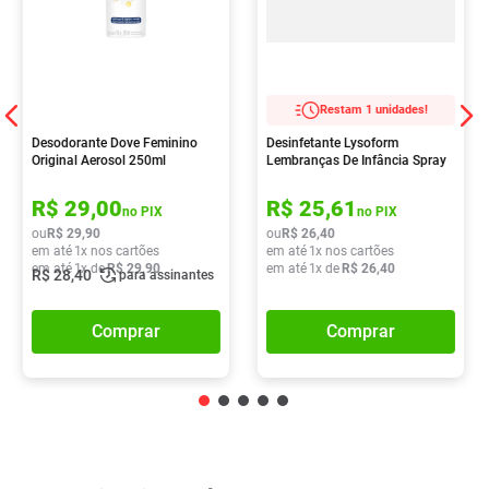
Restam 1 unidades!
Desodorante Dove Feminino
Desinfetante Lysoform
Original Aerosol 250ml
Lembranças De Infância Spray
360ml
R$
29
,
00
R$
25
,
61
no PIX
no PIX
ou
R$
29
,
90
ou
R$
26
,
40
em até
1
x nos cartões
em até
1
x nos cartões
em até
1
x de
R$
29
,
90
em até
1
x de
R$
26
,
40
R$
28
,
40
para assinantes
Comprar
Comprar