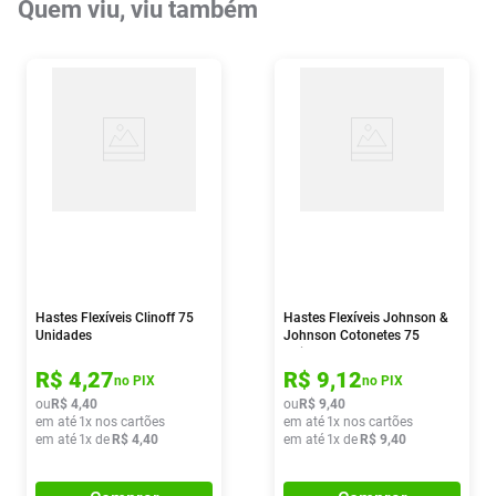
Quem viu, viu também
Hastes Flexíveis Clinoff 75
Hastes Flexíveis Johnson &
Unidades
Johnson Cotonetes 75
Unidades
R$
4
,
27
R$
9
,
12
no PIX
no PIX
ou
R$
4
,
40
ou
R$
9
,
40
em até
1
x nos cartões
em até
1
x nos cartões
em até
1
x de
R$
4
,
40
em até
1
x de
R$
9
,
40