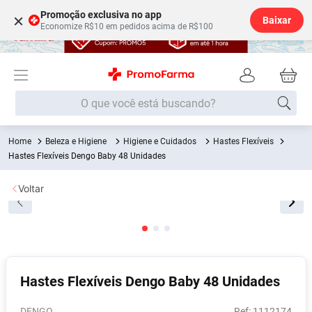
Promoção exclusiva no app
×
Baixar
Economize R$10 em pedidos acima de R$100
O que você está buscando?
Beleza e Higiene
Higiene e Cuidados
Hastes Flexíveis
Termos mais buscados
Hastes Flexíveis Dengo Baby 48 Unidades
Fralda
1
º
Voltar
Lenço Umedecido
2
º
Medley
3
º
Fralda Xg
4
º
Fralda G
5
º
Hastes Flexíveis Dengo Baby 48 Unidades
Desodorante
6
º
Shampoo
7
º
DENGO
:
1112174