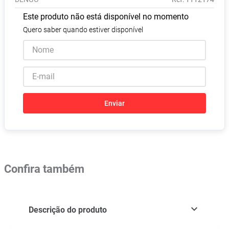
Pampers Confort Sec
8
º
Este produto não está disponível no momento
Vitamina D
9
º
Quero saber quando estiver disponível
Soro Fisiológico
10
º
Enviar
Confira também
Descrição do produto