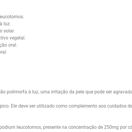
leucotomos.
à luz.
o solar.
tivo vegetal.
ão oral.
ral.
ção polimorfa à luz, uma irritação da pele que pode ser agravada
tópico. Ele deve ser utilizado como complemento aos cuidados de f
Polypodium leucotomos, presente na concentração de 250mg por c