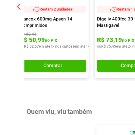
Restam 2 unidades!
Restam 1 
Flancox 600mg Apsen 14
Digeliv 400fcc 3
Comprimidos
Mastigavel
R$
68
,
41
R$
50
,
99
R$
73
,
19
no PIX
no PIX
ou
R$
52
,
57
em até
1
x nos cartões
em até
1
x de
R$
ou
52
R$
,
57
75
,
45
em até
2
x n
Comprar
Compr
Quem viu, viu também