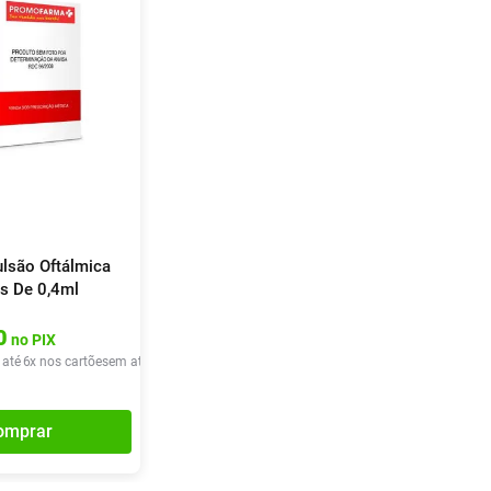
lsão Oftálmica
s De 0,4ml
0
no PIX
 até
6
x nos cartões
em até
6
x de
R$
48
,
98
omprar