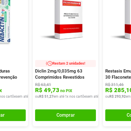
Restam 2 unidades!
duras
Diclin 2mg/0,035mg 63
Restasis Emu
revenção
Comprimidos Revestidos
30 Flaconete
R$
63
,
41
R$
311
,
46
R$
49
,
73
R$
285
,
1
X
no PIX
nos cartões
em até
1
x de
ou
R$
R$
34
51
,
90
,
27
em até
1
x nos cartões
em até
1
x de
ou
R$
R$
51
293
,
27
,
92
em
ar
Comprar
C