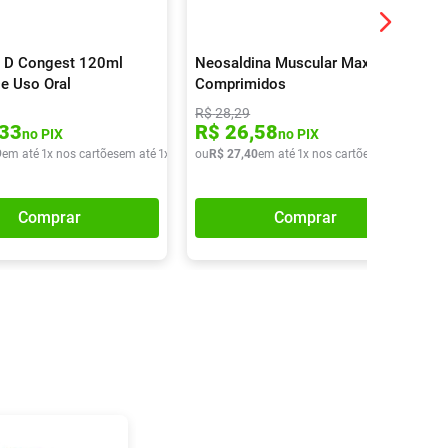
a D Congest 120ml
Neosaldina Muscular Max 16
e Uso Oral
Comprimidos
R$
28
,
29
33
R$
26
,
58
no PIX
no PIX
9
em até
1
x nos cartões
em até
1
x de
R$
ou
21
R$
,
99
27
,
40
em até
1
x nos cartões
em até
1
x de
Comprar
Comprar