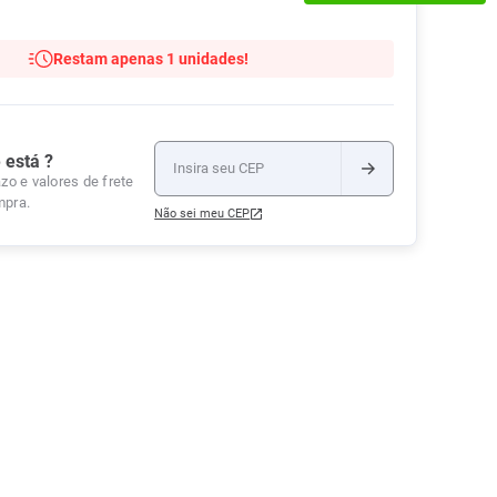
Tudo
Tiras para Teste
Lenços e Toalhas
Talcos
Esponjas
Umedecidas
Restam apenas 1 unidades!
Ver Tudo
Ver Tudo
Ver Tudo
Protetor de Colchão
Roupas Íntimas
 está ?
Ver Tudo
zo e valores de frete
mpra.
Não sei meu CEP