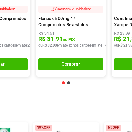
unidades!
Restam 2 unidades!
0 Comprimidos
Flancox 500mg 14
Coristin
Comprimidos Revestidos
Xarope D
R$
54
,
61
R$
23
,
99
R$
31
,
91
R$
21
,
no PIX
os cartões
em até
2
x de
R$
ou
37
R$
,
72
32
,
90
em até
1
x nos cartões
em até
1
x de
R$
ou
32
R$
,
90
21
,
9
ar
Comprar
19%
OFF
6%
OFF