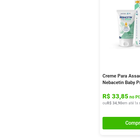
Creme Para Assa
Nebacetin Baby P
60g
R$
33
,
85
no PI
ou
R$
34
,
90
em até
1
x 
Compr