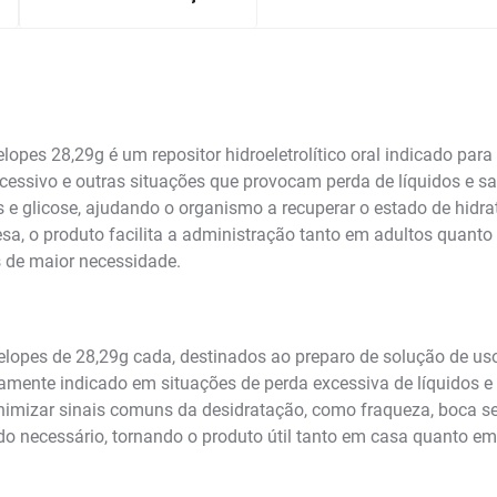
opes 28,29g é um repositor hidroeletrolítico oral indicado para
xcessivo e outras situações que provocam perda de líquidos e sa
tos e glicose, ajudando o organismo a recuperar o estado de hid
sa, o produto facilita a administração tanto em adultos quant
s de maior necessidade.
es de 28,29g cada, destinados ao preparo de solução de uso ora
amente indicado em situações de perda excessiva de líquidos e
inimizar sinais comuns da desidratação, como fraqueza, boca se
do necessário, tornando o produto útil tanto em casa quanto em