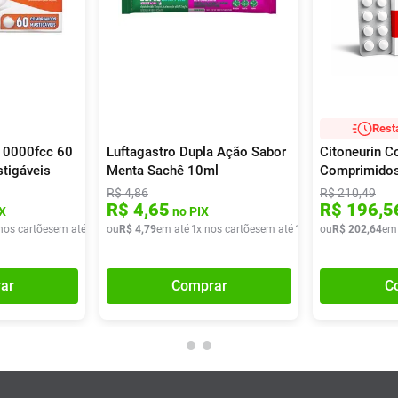
Rest
 10000fcc 60
Luftagastro Dupla Ação Sabor
Citoneurin C
tigáveis
Menta Sachê 10ml
Comprimido
R$
4
,
86
R$
210
,
49
R$
4
,
65
R$
196
,
5
X
no PIX
nos cartões
em até
2
x de
ou
R$
R$
36
4
,
,
79
70
em até
1
x nos cartões
em até
1
x de
ou
R$
R$
4
,
79
202
,
64
em
ar
Comprar
C