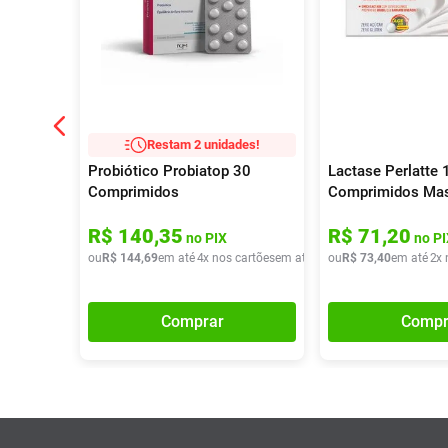
Restam 2 unidades!
Probiótico Probiatop 30
Lactase Perlatte
Comprimidos
Comprimidos Mas
R$
140
,
35
R$
71
,
20
no PIX
no PI
ou
R$
144
,
69
em até
4
x nos cartões
em até
4
x de
ou
R$
R$
73
36
,
,
40
17
em até
2
x 
Comprar
Compr