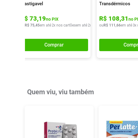
Mastigavel
Transdérmicos
R$
73
,
19
R$
108
,
31
no PIX
no P
ou
R$
75
,
45
em até
2
x nos cartões
em até
2
x de
R$
ou
37
R$
,
72
111
,
66
em até
3
x
Comprar
Compr
Quem viu, viu também