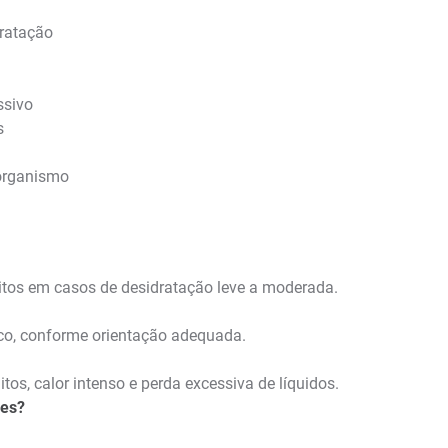
dratação
ssivo
s
o organismo
ólitos em casos de desidratação leve a moderada.
rico, conforme orientação adequada.
os, calor intenso e perda excessiva de líquidos.
pes?