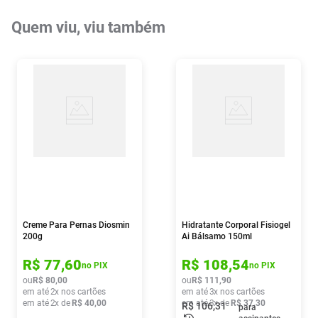
Quem viu, viu também
Creme Para Pernas Diosmin
Hidratante Corporal Fisiogel
200g
Ai Bálsamo 150ml
R$
77
,
60
R$
108
,
54
no PIX
no PIX
ou
R$
80
,
00
ou
R$
111
,
90
em até
2
x nos cartões
em até
3
x nos cartões
em até
2
x de
R$
40
,
00
em até
3
x de
R$
37
,
30
R$
106
,
31
para