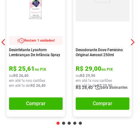
Restam 1 unidades!
Desinfetante Lysoform
Desodorante Dove Feminino
Lembranças De Infância Spray
Original Aerosol 250ml
360ml
R$
25
,
61
R$
29
,
00
no PIX
no PIX
ou
R$
26
,
40
ou
R$
29
,
90
em até
1
x nos cartões
em até
1
x nos cartões
em até
1
x de
R$
26
,
40
em até
1
x de
R$
29
,
90
R$
28
,
40
para assinantes
Comprar
Comprar