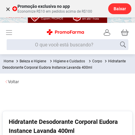
Promoção exclusiva no app
×
Baixar
Economize R$10 em pedidos acima de R$100
O que você está buscando?
Beleza e Higiene
Higiene e Cuidados
Corpo
Hidratante
Termos mais buscados
Desodorante Corporal Eudora Instance Lavanda 400ml
Fralda
1
º
Voltar
Lenço Umedecido
2
º
Medley
3
º
Fralda Xg
4
º
Fralda G
5
º
Hidratante Desodorante Corporal Eudora
Shampoo
6
º
Instance Lavanda 400ml
Desodorante
7
º