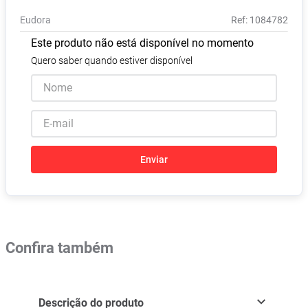
Vitamina D
8
º
Eudora
:
1084782
Absorvente
9
º
Este produto não está disponível no momento
Lavitan
10
º
Quero saber quando estiver disponível
Enviar
Confira também
Descrição do produto