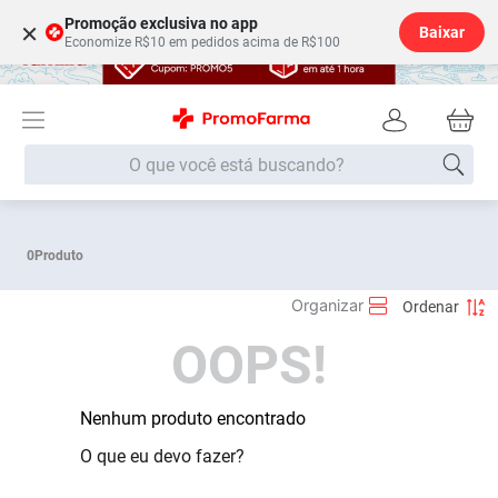
Promoção exclusiva no app
×
Baixar
Economize R$10 em pedidos acima de R$100
O que você está buscando?
Termos mais buscados
0
Produto
Fralda
1
º
Lenço Umedecido
2
º
OOPS!
Medley
3
º
Fralda Xg
4
º
Fralda G
Nenhum produto encontrado
5
º
Desodorante
6
º
O que eu devo fazer?
Shampoo
7
º