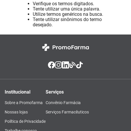
Verifique os termos digitados.
Absorvente
8
º
Tente utilizar uma única palavra.
Utilize termos genéricos na busca.
Pampers Confort Sec
9
º
Tente utilizar sinônimos do termo
desejado.
Lavitan
10
º
Institucional
Serviços
Sobre a Promofarma
Convênio Farmácia
Nossas lojas
Serviços Farmacêuticos
Política de Privacidade
Trabalhe conosco