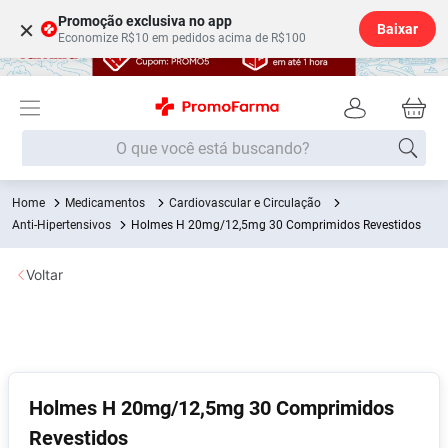
Promoção exclusiva no app
×
Baixar
Economize R$10 em pedidos acima de R$100
O que você está buscando?
Medicamentos
Cardiovascular e Circulação
Termos mais buscados
Anti-Hipertensivos
Holmes H 20mg/12,5mg 30 Comprimidos Revestidos
Fralda
1
º
Voltar
Lenço Umedecido
2
º
Medley
3
º
Fralda Xg
4
º
Fralda G
5
º
Holmes H 20mg/12,5mg 30 Comprimidos
Desodorante
6
º
Revestidos
Shampoo
7
º