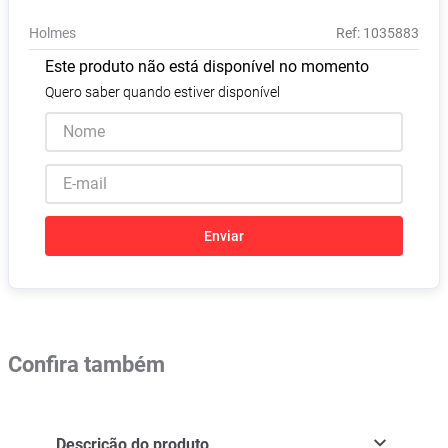
Pampers Confort Sec
8
º
Holmes
:
1035883
Vitamina D
9
º
Este produto não está disponível no momento
Soro Fisiológico
10
º
Quero saber quando estiver disponível
Enviar
Confira também
Descrição do produto