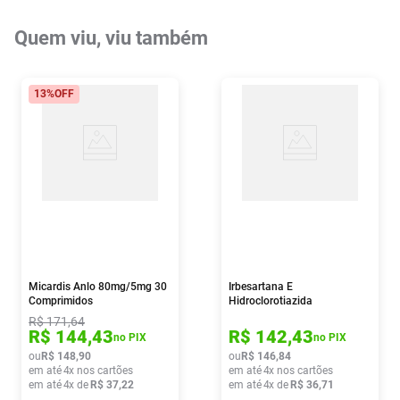
Quem viu, viu também
13%
OFF
Micardis Anlo 80mg/5mg 30
Irbesartana E
Comprimidos
Hidroclorotiazida
300mg/12,5mg 30
R$
171
,
64
Comprimidos Eurofarma
R$
144
,
43
R$
142
,
43
no PIX
no PIX
ou
R$
148
,
90
ou
R$
146
,
84
em até
4
x nos cartões
em até
4
x nos cartões
em até
4
x de
R$
37
,
22
em até
4
x de
R$
36
,
71