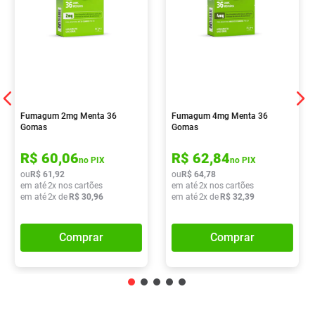
Fumagum 2mg Menta 36
Fumagum 4mg Menta 36
Gomas
Gomas
R$
60
,
06
R$
62
,
84
no PIX
no PIX
ou
R$
61
,
92
ou
R$
64
,
78
em até
2
x nos cartões
em até
2
x nos cartões
em até
2
x de
R$
30
,
96
em até
2
x de
R$
32
,
39
Comprar
Comprar