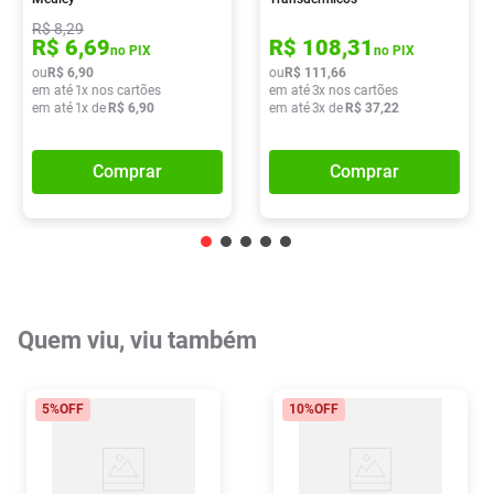
R$
8
,
29
R$
6
,
69
R$
108
,
31
no PIX
no PIX
ou
R$
6
,
90
ou
R$
111
,
66
em até
1
x nos cartões
em até
3
x nos cartões
em até
1
x de
R$
6
,
90
em até
3
x de
R$
37
,
22
Comprar
Comprar
Quem viu, viu também
5%
OFF
10%
OFF