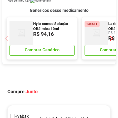
Não sei meu CEP
Genéricos desse medicamento
Hylo-comod Solução
Laxim
13%
OFF
Oftálmica 10ml
Oftál
R$
61
R$
94
,
16
R$
Comprar Genérico
Comprar 
Compre
Junto