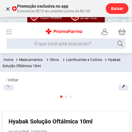
Promoção exclusiva no app
×
Baixar
Economize R$10 em pedidos acima de R$100
O que você está buscando?
Medicamentos
Olhos
Lubrificantes e Colírios
Hyabak
Termos mais buscados
Solução Oftálmica 10ml
Fralda
1
º
Voltar
Medley
2
º
Lenço Umedecido
3
º
Fralda Xg
4
º
Fralda G
5
º
Shampoo
6
º
Hyabak Solução Oftálmica 10ml
Desodorante
7
º
Hyabak
:
1036356