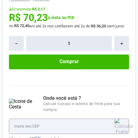
Absorvente
8
º
Economize
R$ 2,17
R$
70
,
23
Vitamina D
9
º
à vista no PIX
ou
R$
72
,
40
em até
2
x nos cartões
em até
2
x de
R$
36
,
20
sem juros
Lavitan
10
º
－
＋
Comprar
Onde você está ?
Calcule o prazo e valores de frete para sua
compra.