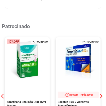
Patrocinado
17%
OFF
PATROCINADO
PATROCINADO
Restam 1 unidades!
Simeticona Emulsão Oral 15ml
Loxonin Flex 7 Adesivos
Medley
Transdérmicos