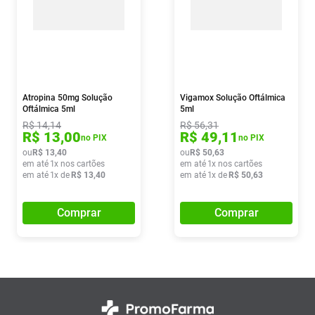
Atropina 50mg Solução
Vigamox Solução Oftálmica
Oftálmica 5ml
5ml
R$
14
,
14
R$
56
,
31
R$
13
,
00
R$
49
,
11
no PIX
no PIX
ou
R$
13
,
40
ou
R$
50
,
63
em até
1
x nos cartões
em até
1
x nos cartões
em até
1
x de
R$
13
,
40
em até
1
x de
R$
50
,
63
Comprar
Comprar