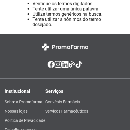
Verifique os termos digitados.
Absorvente
8
º
Tente utilizar uma única palavra.
Utilize termos genéricos na busca.
Pampers Confort Sec
9
º
Tente utilizar sinônimos do termo
desejado.
Lavitan
10
º
Institucional
Serviços
Sobre a Promofarma
Convênio Farmácia
Nossas lojas
Serviços Farmacêuticos
Política de Privacidade
Trabalhe conosco