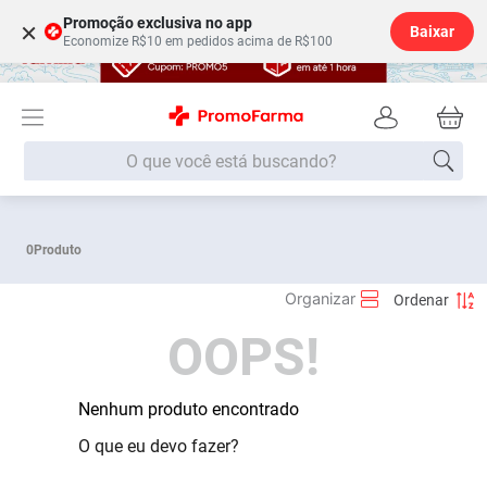
Promoção exclusiva no app
×
Baixar
Economize R$10 em pedidos acima de R$100
O que você está buscando?
Termos mais buscados
0
Produto
Fralda
1
º
Lenço Umedecido
2
º
OOPS!
Medley
3
º
Fralda Xg
4
º
Fralda G
Nenhum produto encontrado
5
º
Desodorante
6
º
O que eu devo fazer?
Shampoo
7
º