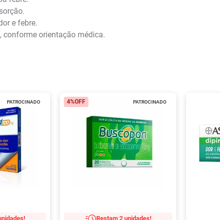
sorção.
dor e febre.
s, conforme orientação médica.
4%
OFF
PATROCINADO
PATROCINADO
unidades!
Restam 2 unidades!