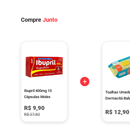
Compre
Junto
+
Ibupril 400mg 10
Toalhas Umed
Cápsulas Moles
Dermacitá Bab
Premium 120 
R$ 9,90
R$ 12,90
R$ 27,82