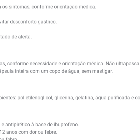
m os sintomas, conforme orientação médica.
itar desconforto gástrico.
tado de alerta.
oras, conforme necessidade e orientação médica. Não ultrapass
cápsula inteira com um copo de água, sem mastigar.
es: polietilenoglicol, glicerina, gelatina, água purificada e co
e antipirético à base de ibuprofeno.
12 anos com dor ou febre.
u febre.