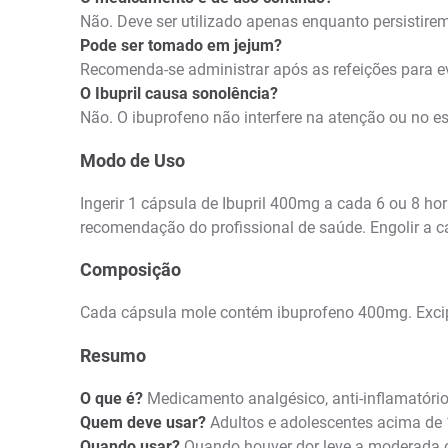
Não. Deve ser utilizado apenas enquanto persistire
Pode ser tomado em jejum?
Recomenda-se administrar após as refeições para ev
O Ibupril causa sonolência?
Não. O ibuprofeno não interfere na atenção ou no es
Modo de Uso
Ingerir 1 cápsula de Ibupril 400mg a cada 6 ou 8 h
recomendação do profissional de saúde. Engolir a 
Composição
Cada cápsula mole contém ibuprofeno 400mg. Excipient
Resumo
O que é?
Medicamento analgésico, anti-inflamatório 
Quem deve usar?
Adultos e adolescentes acima de 
Quando usar?
Quando houver dor leve a moderada o