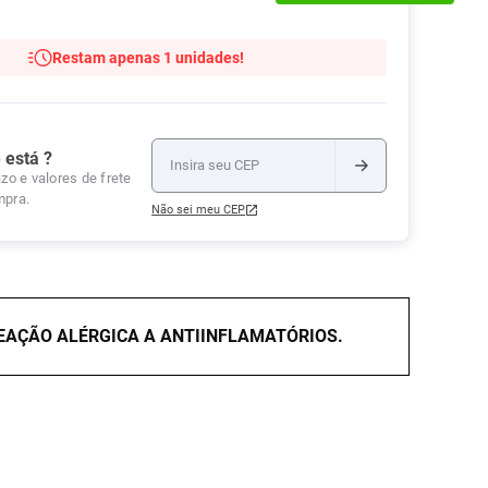
Tudo
Tiras para Teste
Lenços e Toalhas
Talcos
Esponjas
Umedecidas
Restam apenas 1 unidades!
Ver Tudo
Ver Tudo
Ver Tudo
Protetor de Colchão
Roupas Íntimas
 está ?
Ver Tudo
zo e valores de frete
mpra.
Não sei meu CEP
REAÇÃO ALÉRGICA A ANTIINFLAMATÓRIOS.