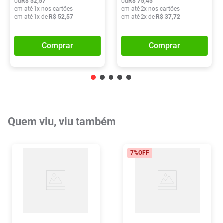
ou
R$
52
,
57
ou
R$
75
,
45
em até
1
x nos cartões
em até
2
x nos cartões
em até
1
x de
R$
52
,
57
em até
2
x de
R$
37
,
72
Comprar
Comprar
Quem viu, viu também
7%
OFF