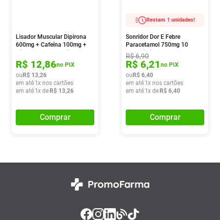
Restam 1 unidades!
Lisador Muscular Dipirona
Sonridor Dor E Febre
600mg + Cafeína 100mg +
Paracetamol 750mg 10
Citrato De Orfenadrina 70mg
Comprimidos
R$
6
,
90
6 Comprimidos
R$
12
,
86
R$
6
,
21
no PIX
no PIX
ou
R$
13
,
26
ou
R$
6
,
40
em até
1
x nos cartões
em até
1
x nos cartões
em até
1
x de
R$
13
,
26
em até
1
x de
R$
6
,
40
Comprar
Comprar