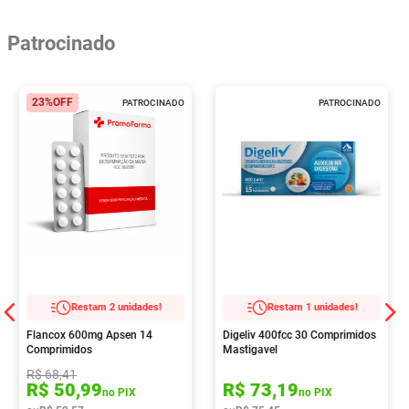
Patrocinado
23%
OFF
PATROCINADO
PATROCINADO
Restam 2 unidades!
Restam 1 unidades!
Flancox 600mg Apsen 14
Digeliv 400fcc 30 Comprimidos
Comprimidos
Mastigavel
R$
68
,
41
R$
50
,
99
R$
73
,
19
no PIX
no PIX