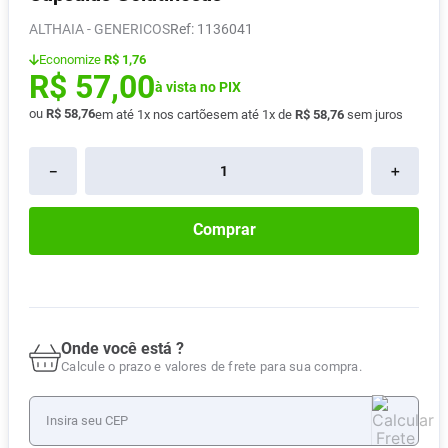
Absorvente
8
º
ALTHAIA - GENERICOS
:
1136041
Pampers Confort Sec
9
º
Economize
R$ 1,76
R$
57
,
00
Lavitan
à vista no PIX
10
º
ou
R$
58
,
76
em até
1
x nos cartões
em até
1
x de
R$
58
,
76
sem juros
－
＋
Comprar
Onde você está ?
Calcule o prazo e valores de frete para sua compra.