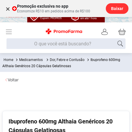
Promoção exclusiva no app
×
Baixar
Economize R$10 em pedidos acima de R$100
O que você está buscando?
Medicamentos
Dor, Febre e Contusão
Ibuprofeno 600mg
Termos mais buscados
Althaia Genéricos 20 Cápsulas Gelatinosas
Fralda
1
º
Voltar
Lenço Umedecido
2
º
Medley
3
º
Fralda Xg
4
º
Fralda G
5
º
Desodorante
6
º
Ibuprofeno 600mg Althaia Genéricos 20
Cápsulas Gelatinosas
Shampoo
7
º