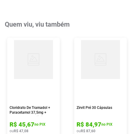
Quem viu, viu também
Cloridrato De Tramadol +
Zirvit Pré 30 Cápsulas
Paracetamol 37,5mg +
325mg 20 Comprimidos
Revestidos Ems Genérico
R$
45
,
67
R$
84
,
97
no PIX
no PIX
ou
R$
47
,
08
ou
R$
87
,
60