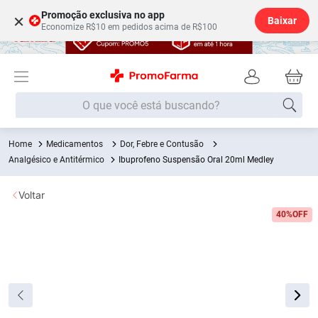
Promoção exclusiva no app
×
Baixar
Economize R$10 em pedidos acima de R$100
O que você está buscando?
Medicamentos
Dor, Febre e Contusão
Termos mais buscados
Analgésico e Antitérmico
Ibuprofeno Suspensão Oral 20ml Medley
Fralda
1
º
Voltar
Medley
2
º
40%
OFF
Lenço Umedecido
3
º
Fralda Xg
4
º
Fralda G
5
º
Shampoo
6
º
Desodorante
7
º