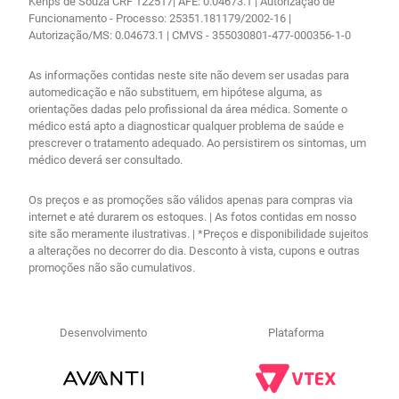
Kenps de Souza CRF 122517| AFE: 0.04673.1 | Autorização de
Funcionamento - Processo: 25351.181179/2002-16 |
Autorização/MS: 0.04673.1 | CMVS - 355030801-477-000356-1-0
As informações contidas neste site não devem ser usadas para
automedicação e não substituem, em hipótese alguma, as
orientações dadas pelo profissional da área médica. Somente o
médico está apto a diagnosticar qualquer problema de saúde e
prescrever o tratamento adequado. Ao persistirem os sintomas, um
médico deverá ser consultado.
Os preços e as promoções são válidos apenas para compras via
internet e até durarem os estoques. | As fotos contidas em nosso
site são meramente ilustrativas. | *Preços e disponibilidade sujeitos
a alterações no decorrer do dia. Desconto à vista, cupons e outras
promoções não são cumulativos.
Desenvolvimento
Plataforma
R$
10
,
57
no PIX