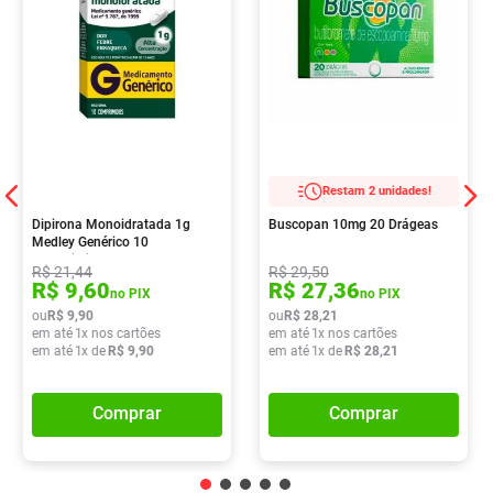
Restam 2 unidades!
Dipirona Monoidratada 1g
Buscopan 10mg 20 Drágeas
Medley Genérico 10
Comprimidos
R$
21
,
44
R$
29
,
50
R$
9
,
60
R$
27
,
36
no PIX
no PIX
ou
R$
9
,
90
ou
R$
28
,
21
em até
1
x nos cartões
em até
1
x nos cartões
em até
1
x de
R$
9
,
90
em até
1
x de
R$
28
,
21
Comprar
Comprar