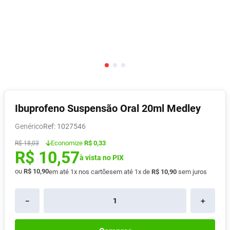
Absorvente
8
º
Vitamina D
9
º
Lavitan
10
º
Ibuprofeno Suspensão Oral 20ml Medley
Genérico
:
1027546
Economize
R$ 0,33
R$
18
,
03
R$
10
,
57
à vista no PIX
ou
R$
10
,
90
em até
1
x nos cartões
em até
1
x de
R$
10
,
90
sem juros
－
＋