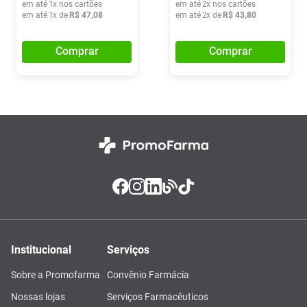
em até
1
x nos cartões
em até
2
x nos cartões
em até
1
x de
R$
47
,
08
em até
2
x de
R$
43
,
80
Comprar
Comprar
Institucional
Serviços
Sobre a Promofarma
Convênio Farmácia
Nossas lojas
Serviços Farmacêuticos