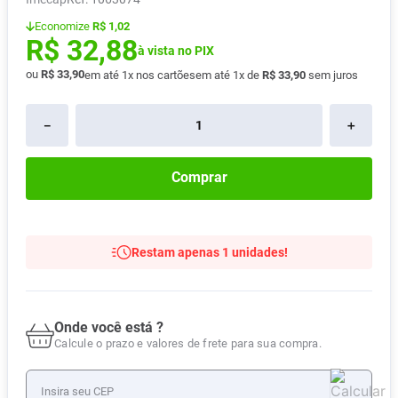
Absorvente
8
º
Economize
R$ 1,02
R$
32
,
88
Lavitan
9
º
à vista no PIX
ou
R$
33
,
90
em até
1
x nos cartões
em até
1
x de
R$
33
,
90
sem juros
Vitamina D
10
º
－
＋
Comprar
Restam apenas 1 unidades!
Onde você está ?
Calcule o prazo e valores de frete para sua compra.