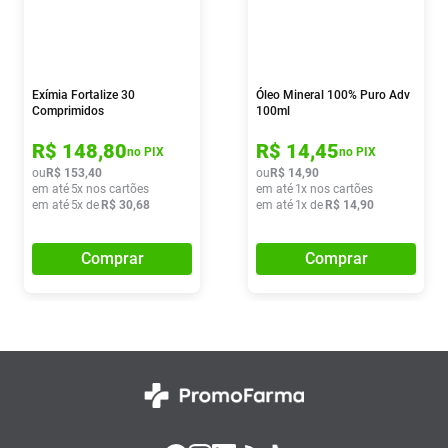
Exímia Fortalize 30
Óleo Mineral 100% Puro Adv
Comprimidos
100ml
R$
148
,
80
R$
14
,
45
no PIX
no PIX
ou
R$
153
,
40
ou
R$
14
,
90
em até
5
x nos cartões
em até
1
x nos cartões
em até
5
x de
R$
30
,
68
em até
1
x de
R$
14
,
90
Comprar
Comprar