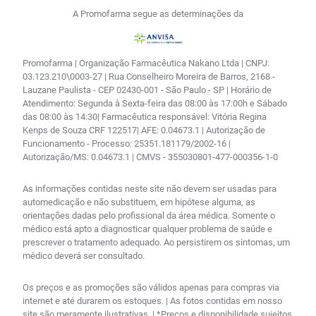
A Promofarma segue as determinações da
Promofarma | Organização Farmacêutica Nakano Ltda | CNPJ:
03.123.210\0003-27 | Rua Conselheiro Moreira de Barros, 2168 -
Lauzane Paulista - CEP 02430-001 - São Paulo - SP | Horário de
Atendimento: Segunda à Sexta-feira das 08:00 às 17:00h e Sábado
das 08:00 às 14:30| Farmacêutica responsável: Vitória Regina
Kenps de Souza CRF 122517| AFE: 0.04673.1 | Autorização de
Funcionamento - Processo: 25351.181179/2002-16 |
Autorização/MS: 0.04673.1 | CMVS - 355030801-477-000356-1-0
As informações contidas neste site não devem ser usadas para
automedicação e não substituem, em hipótese alguma, as
orientações dadas pelo profissional da área médica. Somente o
médico está apto a diagnosticar qualquer problema de saúde e
prescrever o tratamento adequado. Ao persistirem os sintomas, um
médico deverá ser consultado.
Os preços e as promoções são válidos apenas para compras via
internet e até durarem os estoques. | As fotos contidas em nosso
site são meramente ilustrativas. | *Preços e disponibilidade sujeitos