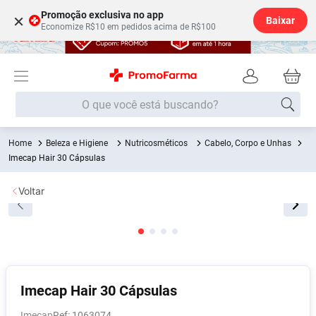
Promoção exclusiva no app
×
Baixar
Economize R$10 em pedidos acima de R$100
O que você está buscando?
Beleza e Higiene
Nutricosméticos
Cabelo, Corpo e Unhas
Termos mais buscados
Imecap Hair 30 Cápsulas
Fralda
1
º
Voltar
Medley
2
º
Lenço Umedecido
3
º
Fralda Xg
4
º
Fralda G
5
º
Shampoo
6
º
Imecap Hair 30 Cápsulas
Desodorante
7
º
Imecap
:
1063074