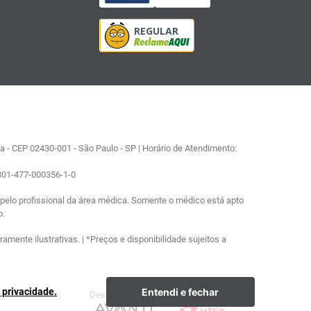
 - CEP 02430-001 - São Paulo - SP | Horário de Atendimento:
0801-477-000356-1-0
elo profissional da área médica. Somente o médico está apto
o.
ente ilustrativas. | *Preços e disponibilidade sujeitos a
Entendi e fechar
e privacidade.
Desenvolvimento
Plataforma