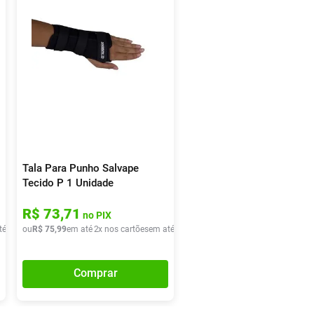
Tala Para Punho Salvape
Tecido P 1 Unidade
R$
73
,
71
no PIX
té
2
x de
ou
R$
R$
37
75
,
99
,
99
em até
2
x nos cartões
em até
2
x de
R$
37
,
99
Comprar