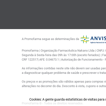
A Promofarma segue as determinações da
Promofarma | Organização Farmacêutica Nakano Ltda | CNPJ: 03
Segunda à Sexta-feira das 09h às 17:00h (exceto feriados) | F
CRF 122517| AFE: 0.04673.1 | Autorização de Funcionamento -
As informações contidas neste site não devem ser usadas par
a diagnosticar qualquer problema de saúde e prescrever o tra
Os preços e as promoções são válidos apenas para compras via i
alterações no decorrer do dia. Desconto à vista, cupons e out
Cookies: A gente guarda estatísticas de visitas par
Promofarma © - Todos os direitos reservados.