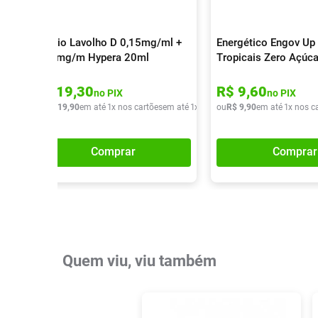
Colírio Lavolho D 0,15mg/ml +
Energético Engov Up 
0,30mg/m Hypera 20ml
Tropicais Zero Açúc
R$
19
,
30
R$
9
,
60
no PIX
no PIX
ou
R$
19
,
90
em até
1
x nos cartões
em até
1
x de
R$
ou
19
R$
,
90
9
,
90
em até
1
x nos c
Comprar
Comprar
Quem viu, viu também