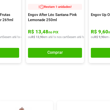
Restam 1 unidades!
Frutas
Engov After Léo Santana Pink
Engov Up O
ar 269ml
Lemonade 250ml
R$
13
,
48
R$
9
,
60
no PIX
artões
em até
1
x de
R$
ou
9
,
90
R$
13
,
90
em até
1
x nos cartões
em até
1
x de
R$
ou
13
R$
,
90
9
,
90
em 
Comprar