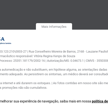
Mais Informações
.123.210\0003-27 | Rua Conselheiro Moreira de Barros, 2168 - Lauzane Paulista
armacêutico responsável: Vitória Regina Kenps de Souza
 Processo: 25351.181179/2002-16 | Autorização/MS: 0.04673.1 | CMVS - 35503
a automedicação e não substituem, em hipótese alguma, as orientações dadas p
tamento adequado. Ao persistirem os sintomas, um médico deverá ser consultad
nternet e até durarem os estoques. | As fotos contidas em nosso site são meram
ras promoções não são cumulativos.
a melhorar sua experiência de navegação, saiba mais em nossa
política d