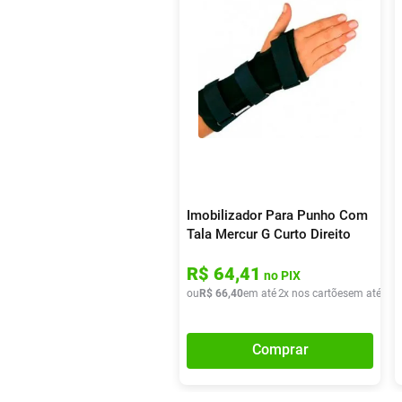
Imobilizador Para Punho Com
Tala Mercur G Curto Direito
Preto 1 Unidade
R$
64
,
41
no PIX
ou
R$
66
,
40
em até
2
x nos cartões
em até
2
x 
Comprar