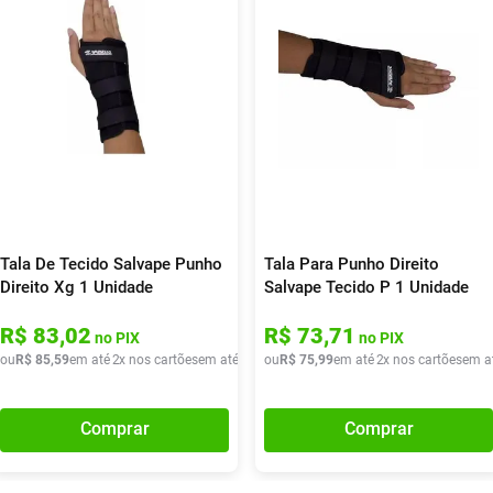
Tala De Tecido Salvape Punho
Tala Para Punho Direito
Direito Xg 1 Unidade
Salvape Tecido P 1 Unidade
R$
83
,
02
R$
73
,
71
no PIX
no PIX
de
ou
R$
R$
33
85
,
20
,
59
em até
2
x nos cartões
em até
2
x de
ou
R$
R$
42
75
,
79
,
99
em até
2
x nos cartões
em a
Comprar
Comprar