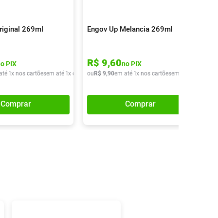
riginal 269ml
Engov Up Melancia 269ml
R$
9
,
60
no PIX
no PIX
até
1
x nos cartões
em até
1
x de
R$
ou
9
,
90
R$
9
,
90
em até
1
x nos cartões
em até
1
x de
R$
9
Comprar
Comprar