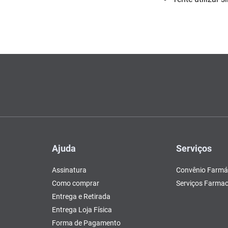
Escovas e Pentes
Colesterol e Triglicerídeos
Teste de Gravidez e
Copos
Olhos
, Pasta e Gel
Mascar
Ver 
 d
tusão
Fertilidade
ador
Ver Tudo
Ver Tudo
Ver Tudo
Ver Tudo
Barras de Cereal
Tudo
Ver Tudo
Pós Barba
Ver Tudo
do
Ajuda
Serviços
Assinatura
Convênio Farmá
Como comprar
Serviços Farmac
Entrega e Retirada
Entrega Loja Física
Forma de Pagamento