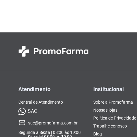
Colorações, Tinturas e
Complementos e Suplementos
Pomada
vitamina
10
º
Antimicóticos e Fungos
Tonalizantes
BCAA
Ômegas e Ácidos
Chás
Con
Model
Compostos Lácteos
Graxos
Ver Tudo
Ver Tudo
Ver 
Condicionadores
CL-LA
Pré e 
Ver Tudo
Ver Tudo
Ver Tudo
Ver Tudo
Ver Tu
Atendimento
Institucional
Central de Atendimento
Sobre a Promofarma
Nossas lojas
SAC
Política de Privacidade
sac@promofarma.com.br
Trabalhe conosco
Segunda a Sexta | 08:00 às 19:00
Blog
Sábado| 08:00 às 19:00