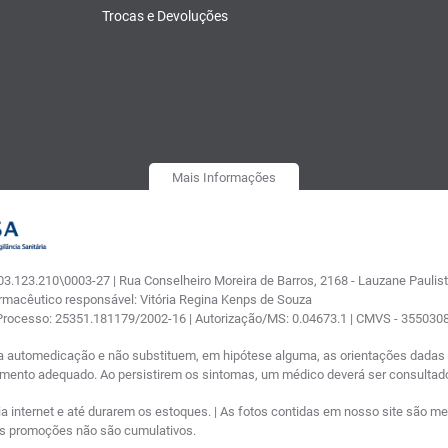
Trocas e Devoluções
Mais Informações
.123.210\0003-27 | Rua Conselheiro Moreira de Barros, 2168 - Lauzane Paulista
armacêutico responsável: Vitória Regina Kenps de Souza
 Processo: 25351.181179/2002-16 | Autorização/MS: 0.04673.1 | CMVS - 35503
a automedicação e não substituem, em hipótese alguma, as orientações dadas p
tamento adequado. Ao persistirem os sintomas, um médico deverá ser consultad
nternet e até durarem os estoques. | As fotos contidas em nosso site são meram
ras promoções não são cumulativos.