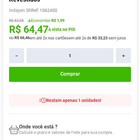
Absorvente
8
º
Indapen SR
:
1062400
Lavitan
9
º
Economize
R$ 1,99
R$
82
,
58
R$
64
,
47
Vitamina D
10
º
à vista no PIX
ou
R$
66
,
46
em até
2
x nos cartões
em até
2
x de
R$
33
,
23
sem juros
－
＋
Comprar
Restam apenas 1 unidades!
Onde você está ?
Calcule o prazo e valores de frete para sua compra.