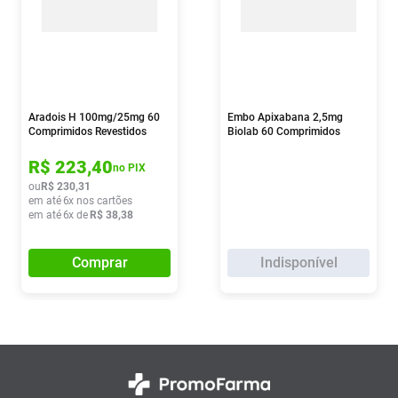
Aradois H 100mg/25mg 60
Embo Apixabana 2,5mg
Comprimidos Revestidos
Biolab 60 Comprimidos
R$
223
,
40
no PIX
ou
R$
230
,
31
em até
6
x nos cartões
em até
6
x de
R$
38
,
38
Comprar
Indisponível