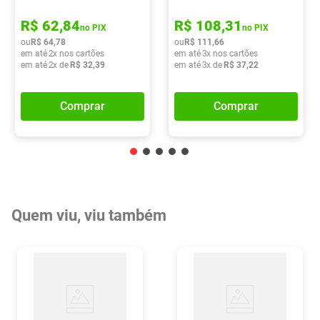
R$
62
,
84
R$
108
,
31
no PIX
no PIX
ou
R$
64
,
78
ou
R$
111
,
66
em até
2
x nos cartões
em até
3
x nos cartões
em até
2
x de
R$
32
,
39
em até
3
x de
R$
37
,
22
Comprar
Comprar
Quem viu, viu também