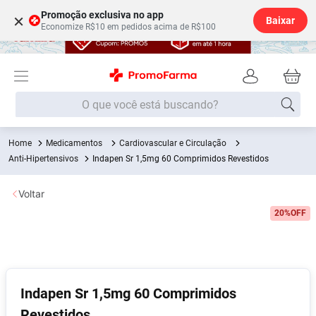
Promoção exclusiva no app
×
Baixar
Economize R$10 em pedidos acima de R$100
O que você está buscando?
Medicamentos
Cardiovascular e Circulação
Termos mais buscados
Anti-Hipertensivos
Indapen Sr 1,5mg 60 Comprimidos Revestidos
Fralda
1
º
Voltar
Medley
2
º
20%
OFF
Lenço Umedecido
3
º
Fralda Xg
4
º
Fralda G
5
º
Shampoo
6
º
Indapen Sr 1,5mg 60 Comprimidos
Desodorante
7
º
Revestidos