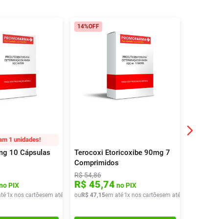
14%
OFF
28%
OFF
am 1 unidades!
0mg 10 Cápsulas
Terocoxi Etoricoxibe 90mg 7
Celecox
Comprimidos
Cápsula
R$
54
,
86
R$
51
,
37
R$
45
,
74
R$
35
no PIX
no PIX
té
1
x nos cartões
em até
1
x de
ou
R$
R$
59
47
,
46
,
15
em até
1
x nos cartões
em até
1
x de
ou
R$
R$
47
37
,
1
,
0