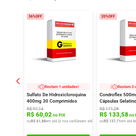
36%
OFF
20%
OFF
Restam 1 unidades!
Restam 2 
Sulfato De Hidroxicloroquina
Condroflex 500
400mg 30 Comprimidos
Cápsulas Gelatin
Revestidos Ems
R$
97
,
14
R$
171
,
28
R$
60
,
02
R$
133
,
58
no PIX
no 
ou
R$
61
,
88
em até
2
x nos cartões
em até
2
x de
ou
R$
R$
30
137
,
94
,
71
em até
4