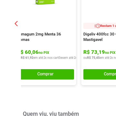
Restam 1 
Fumagum 2mg Menta 36
Digeliv 400fcc 3
Gomas
Mastigavel
R$
60
,
06
R$
73
,
19
no PIX
no PIX
ou
R$
61
,
92
em até
2
x nos cartões
em até
2
x de
R$
ou
30
R$
,
96
75
,
45
em até
2
x n
Comprar
Compr
Quem viu, viu também