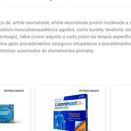
 de: artrite reumatoide, artrite reumatoide juvenil moderada a se
túrbios musculoesqueléticos agudos, como bursite, tendinite, sin
bago), febre (como adjunto a curto prazo da terapia específic
ema após procedimentos cirúrgicos ortopédicos e procedimento
intomas associados da dismenorreia primária.
PATROCINADO
PATROCINADO