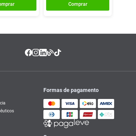
omprar
Comprar
Formas de pagamento
cia
êuticos