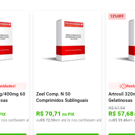
12%
OFF
unidades!
Rest
mg/400mg 60
Zeel Comp. N 50
Artrosil 32
osas
Comprimidos Sublinguais
Gelatinosas
R$
67
,
54
R$
70
,
71
R$
57
,
68
PIX
no PIX
x nos cartões
em até
4
x de
ou
R$
R$
72
34
,
,
90
42
em até
2
x nos cartões
em até
2
x de
ou
R$
R$
36
59
,
45
,
46
em a