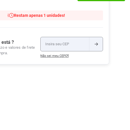
Tudo
Tiras para Teste
Lenços e Toalhas
Talcos
Esponjas
Umedecidas
Restam apenas 1 unidades!
Ver Tudo
Ver Tudo
Ver Tudo
Protetor de Colchão
Roupas Íntimas
 está ?
Ver Tudo
zo e valores de frete
mpra.
Não sei meu CEP