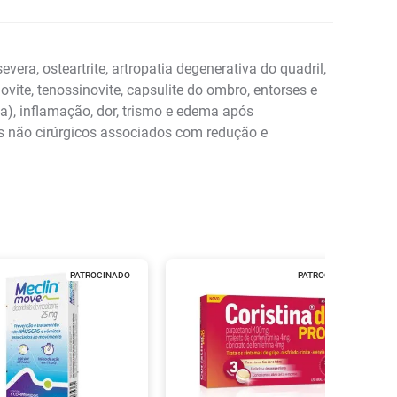
vera, osteartrite, artropatia degenerativa do quadril,
ovite, tenossinovite, capsulite do ombro, entorses e
a), inflamação, dor, trismo e edema após
s não cirúrgicos associados com redução e
PATROCINADO
PATROCINADO