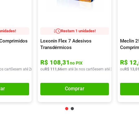
unidades!
Restam 1 unidades!
0 Comprimidos
Loxonin Flex 7 Adesivos
Meclin 
Transdérmicos
Comprim
R$
108
,
31
R$
12
,
no PIX
os cartões
em até
2
x de
R$
ou
37
R$
,
72
111
,
66
em até
3
x nos cartões
em até
3
x de
R$
ou
R$
37
,
13
22
,
0
ar
Comprar