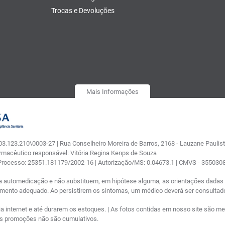
Trocas e Devoluções
Mais Informações
.123.210\0003-27 | Rua Conselheiro Moreira de Barros, 2168 - Lauzane Paulista
armacêutico responsável: Vitória Regina Kenps de Souza
 Processo: 25351.181179/2002-16 | Autorização/MS: 0.04673.1 | CMVS - 35503
a automedicação e não substituem, em hipótese alguma, as orientações dadas p
tamento adequado. Ao persistirem os sintomas, um médico deverá ser consultad
nternet e até durarem os estoques. | As fotos contidas em nosso site são meram
ras promoções não são cumulativos.