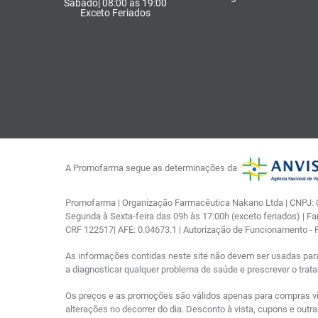
Sábado| 08:00 às 19:00
Exceto Feriados
A Promofarma segue as determinações da
Promofarma | Organização Farmacêutica Nakano Ltda | CNPJ: 03
Segunda à Sexta-feira das 09h às 17:00h (exceto feriados) | F
CRF 122517| AFE: 0.04673.1 | Autorização de Funcionamento -
As informações contidas neste site não devem ser usadas par
a diagnosticar qualquer problema de saúde e prescrever o tra
Os preços e as promoções são válidos apenas para compras via i
alterações no decorrer do dia. Desconto à vista, cupons e out