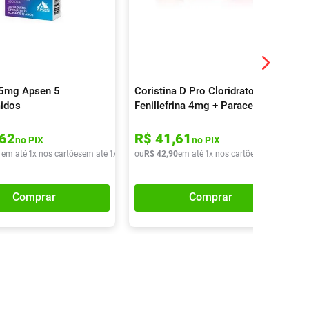
25mg Apsen 5
Coristina D Pro Cloridrato
idos
Fenillefrina 4mg + Paracetamol
400mg + Maleato De
Clorfeniramina 4mg 16
62
R$
41
,
61
no PIX
no PIX
Comprimidos
1
em até
1
x nos cartões
em até
1
x de
R$
ou
13
R$
,
01
42
,
90
em até
1
x nos cartões
em até
1
x de
Comprar
Comprar