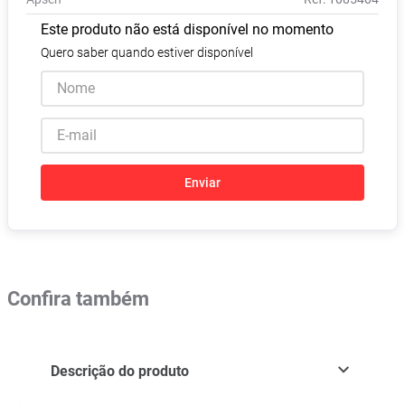
Absorvente
8
º
Este produto não está disponível no momento
Pampers Confort Sec
9
º
Quero saber quando estiver disponível
Lavitan
10
º
Enviar
Confira também
Descrição do produto