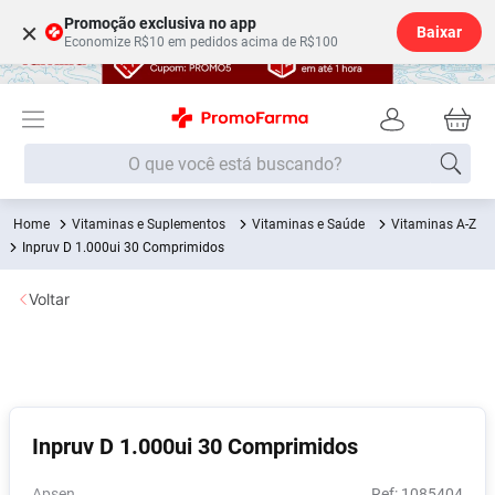
Promoção exclusiva no app
×
Baixar
Economize R$10 em pedidos acima de R$100
O que você está buscando?
Vitaminas e Suplementos
Vitaminas e Saúde
Vitaminas A-Z
Termos mais buscados
Inpruv D 1.000ui 30 Comprimidos
Fralda
1
º
Voltar
Lenço Umedecido
2
º
Medley
3
º
Fralda Xg
4
º
Fralda G
5
º
Inpruv D 1.000ui 30 Comprimidos
Desodorante
6
º
Shampoo
7
º
Apsen
:
1085404