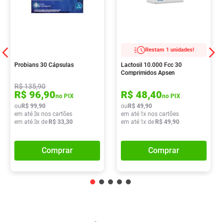
Restam 1 unidades!
Probians 30 Cápsulas
Lactosil 10.000 Fcc 30
Comprimidos Apsen
R$
135
,
90
R$
96
,
90
R$
48
,
40
no PIX
no PIX
ou
R$
99
,
90
ou
R$
49
,
90
em até
3
x nos cartões
em até
1
x nos cartões
em até
3
x de
R$
33
,
30
em até
1
x de
R$
49
,
90
Comprar
Comprar