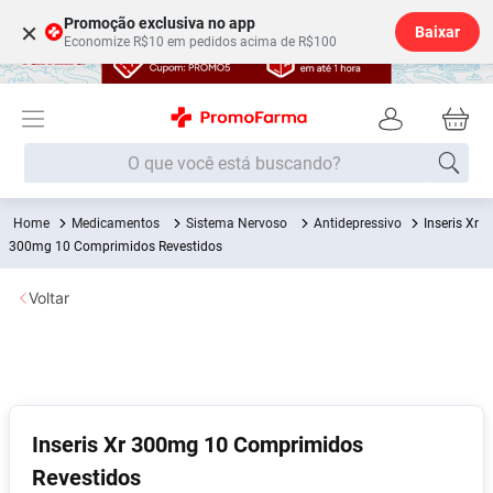
Promoção exclusiva no app
×
Baixar
Economize R$10 em pedidos acima de R$100
O que você está buscando?
Medicamentos
Sistema Nervoso
Antidepressivo
Inseris Xr
Termos mais buscados
300mg 10 Comprimidos Revestidos
Fralda
1
º
Voltar
Medley
2
º
Lenço Umedecido
3
º
Fralda Xg
4
º
Fralda G
5
º
Inseris Xr 300mg 10 Comprimidos
Shampoo
6
º
Revestidos
Desodorante
7
º