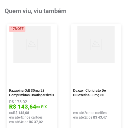
Quem viu, viu também
17%
OFF
Razapina Odt 30mg 28
Duxxen Cloridrato De
Comprimidos Orodispersíveis
Duloxetina 30mg 60
Cápsulas
R$
178
,
02
R$
143
,
64
no PIX
ou
R$
148
,
08
em até
2
x nos cartões
em até
4
x nos cartões
em até
2
x de
R$
43
,
47
em até
4
x de
R$
37
,
02