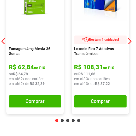
Restam 1 unidades!
Fumagum 4mg Menta 36
Loxonin Flex 7 Adesivos
Gomas
Transdérmicos
R$
62
,
84
R$
108
,
31
no PIX
no PIX
ou
R$
64
,
78
ou
R$
111
,
66
em até
2
x nos cartões
em até
3
x nos cartões
em até
2
x de
R$
32
,
39
em até
3
x de
R$
37
,
22
Comprar
Comprar