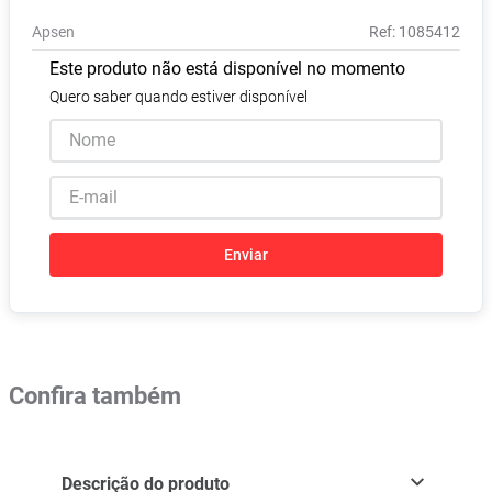
Absorvente
8
º
Apsen
:
1085412
Vitamina D
9
º
Este produto não está disponível no momento
Lavitan
10
º
Quero saber quando estiver disponível
Enviar
Confira também
Descrição do produto