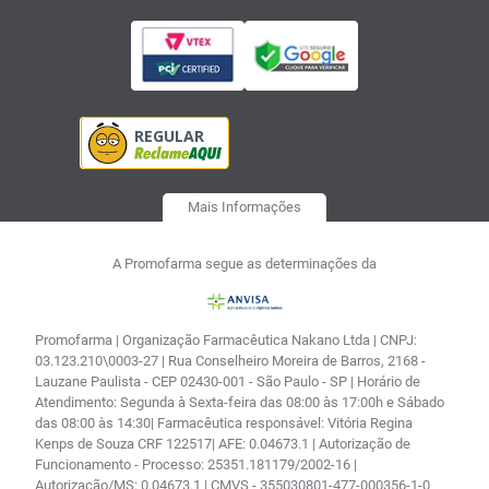
Mais Informações
A Promofarma segue as determinações da
Promofarma | Organização Farmacêutica Nakano Ltda | CNPJ:
03.123.210\0003-27 | Rua Conselheiro Moreira de Barros, 2168 -
Lauzane Paulista - CEP 02430-001 - São Paulo - SP | Horário de
Atendimento: Segunda à Sexta-feira das 08:00 às 17:00h e Sábado
das 08:00 às 14:30| Farmacêutica responsável: Vitória Regina
Kenps de Souza CRF 122517| AFE: 0.04673.1 | Autorização de
Funcionamento - Processo: 25351.181179/2002-16 |
Autorização/MS: 0.04673.1 | CMVS - 355030801-477-000356-1-0