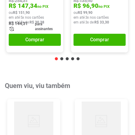
R$
254
,
31
R$
135
,
90
R$
147
,
34
R$
96
,
90
no PIX
no PIX
ou
R$
151
,
90
ou
R$
99
,
90
em até
5
x nos cartões
em até
3
x nos cartões
em até
5
x de
R$
30
,
38
em até
3
x de
R$
33
,
30
R$
144
,
31
para
assinantes
Comprar
Comprar
Quem viu, viu também