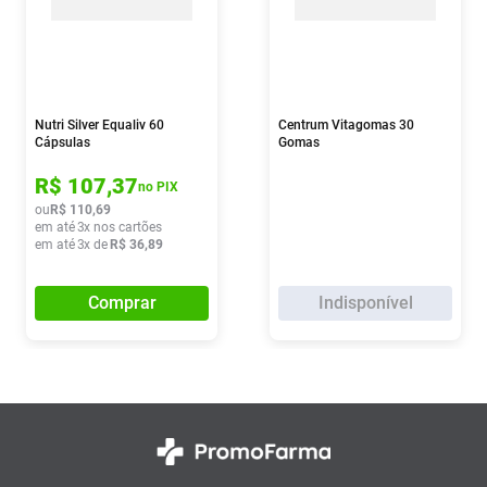
Nutri Silver Equaliv 60
Centrum Vitagomas 30
Cápsulas
Gomas
R$
107
,
37
no PIX
ou
R$
110
,
69
em até
3
x nos cartões
em até
3
x de
R$
36
,
89
Comprar
Indisponível