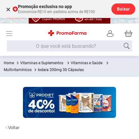
Promoção exclusiva no app
×
Baixar
Economize R$10 em pedidos acima de R$100
O que você está buscando?
Vitaminas e Suplementos
Vitaminas e Saúde
Termos mais buscados
Multivitamínicos
Iodara 200mg 30 Cápsulas
Fralda
1
º
Lenço Umedecido
2
º
Medley
3
º
Fralda Xg
4
º
Fralda G
5
º
Desodorante
6
º
Voltar
Shampoo
7
º