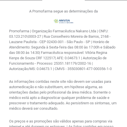
A Promofarma segue as determinações da
Promofarma | Organização Farmacêutica Nakano Ltda | CNPJ:
03.123.210\0003-27 | Rua Conselheiro Moreira de Barros, 2168 -
Lauzane Paulista - CEP 02430-001 - São Paulo - SP | Horário de
Atendimento: Segunda à Sexta-feira das 08:00 às 17:00h e Sábado
das 08:00 às 14:30| Farmacêutica responsável: Vitória Regina
Kenps de Souza CRF 122517| AFE: 0.04673.1 | Autorização de
Funcionamento - Processo: 25351.181179/2002-16 |
Autorização/MS: 0.04673.1 | CMVS - 355030801-477-000356-1-0
As informações contidas neste site não devem ser usadas para
automedicação e não substituem, em hipótese alguma, as
orientações dadas pelo profissional da área médica. Somente o
médico está apto a diagnosticar qualquer problema de saúde e
prescrever o tratamento adequado. Ao persistirem os sintomas, um
médico deverá ser consultado.
Os preços e as promoções são válidos apenas para compras via
internet e até durarem os estoques. | As fotos contidas em nosso