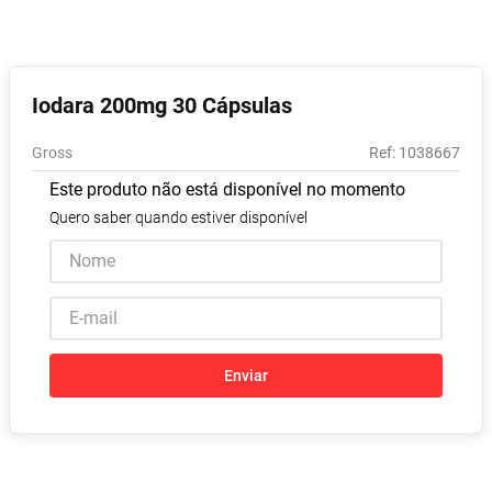
Absorvente
8
º
Pampers Confort Sec
9
º
Lavitan
10
º
Iodara 200mg 30 Cápsulas
Gross
:
1038667
Este produto não está disponível no momento
Quero saber quando estiver disponível
Enviar