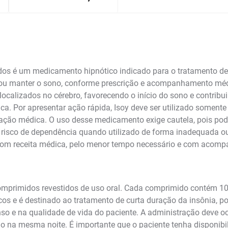
os é um medicamento hipnótico indicado para o tratamento de 
r ou manter o sono, conforme prescrição e acompanhamento mé
localizados no cérebro, favorecendo o início do sono e contri
nica. Por apresentar ação rápida, Isoy deve ser utilizado somen
tação médica. O uso desse medicamento exige cautela, pois pode
isco de dependência quando utilizado de forma inadequada ou 
om receita médica, pelo menor tempo necessário e com acomp
primidos revestidos de uso oral. Cada comprimido contém 10m
cos e é destinado ao tratamento de curta duração da insônia, p
nso e na qualidade de vida do paciente. A administração deve o
do na mesma noite. É importante que o paciente tenha disponib