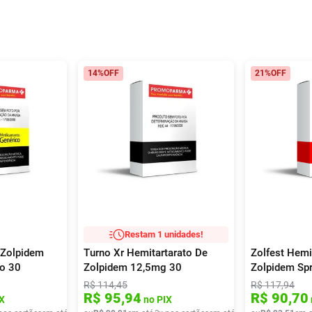
14%
OFF
21%
OFF
Restam 1 unidades!
 Zolpidem
Turno Xr Hemitartarato De
Zolfest Hemi
o 30
Zolpidem 12,5mg 30
Zolpidem Sp
estidos
Comprimidos
R$
114
,
45
R$
117
,
94
R$
95
,
94
R$
90
,
70
X
no PIX