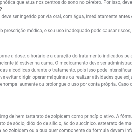
nótica que atua nos centros do sono no cérebro. Por isso, dev
?
deve ser ingerido por via oral, com água, imediatamente antes 
 prescrição médica, e seu uso inadequado pode causar riscos, i
nforme a dose, o horário e a duração do tratamento indicados p
aciente já estiver na cama. O medicamento deve ser administr
 alcoólicas durante o tratamento, pois isso pode intensificar 
ve evitar dirigir, operar máquinas ou realizar atividades que e
terrompa, aumente ou prolongue o uso por conta própria. Caso 
g de hemitartarato de zolpidem como princípio ativo. A fórmu
to de sódio, dióxido de silício, ácido succínico, estearato de ma
 ao zolpidem ou a qualquer componente da fórmula devem infor