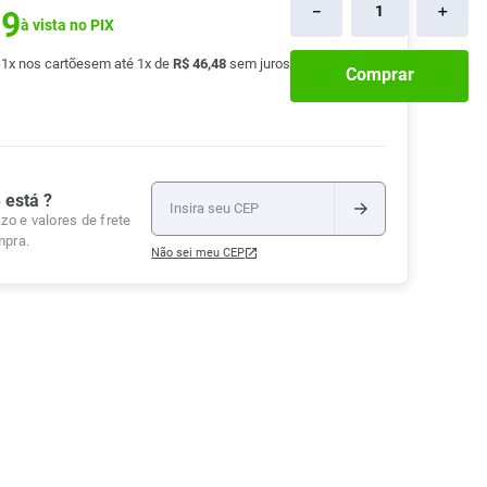
－
＋
09
Tudo
à vista no PIX
Tiras para Teste
Lenços e Toalhas
Talcos
Esponjas
Umedecidas
Ver Tudo
Ver Tudo
Ver Tudo
é
1
x nos cartões
em até
1
x de
R$
46
,
48
sem juros
Comprar
Protetor de Colchão
Roupas Íntimas
Ver Tudo
 está ?
zo e valores de frete
mpra.
Não sei meu CEP