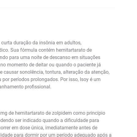
curta duração da insônia em adultos,
dico. Sua fórmula contém hemitartarato de
buindo para uma noite de descanso em situações
te no momento de deitar ou quando o paciente já
 causar sonolência, tontura, alteração da atenção,
por períodos prolongados. Por isso, Isoy é um
anhamento profissional.
g de hemitartarato de zolpidem como princípio
odendo ser indicado quando a dificuldade para
correr em dose única, imediatamente antes de
ilidade para dormir por um período adequado após a