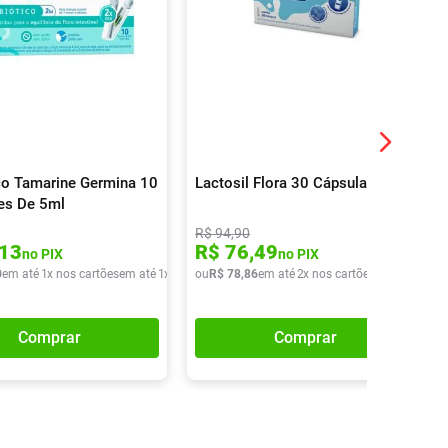
co Tamarine Germina 10
Lactosil Flora 30 Cápsulas
es De 5ml
R$
94
,
90
13
R$
76
,
49
no PIX
no PIX
0
em até
1
x nos cartões
em até
1
x de
R$
ou
42
R$
,
40
78
,
86
em até
2
x nos cartões
em até
2
x de
Comprar
Comprar