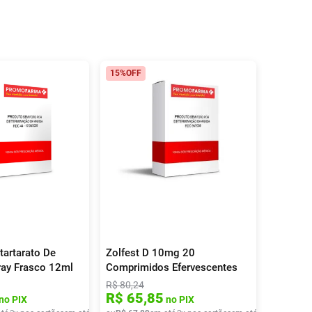
15%
OFF
tartarato De
Zolfest D 10mg 20
ray Frasco 12ml
Comprimidos Efervescentes
R$
80
,
24
R$
65
,
85
no PIX
no PIX