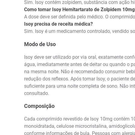
Sim. Isoy contém zolpidem, substância com ação hip
Como tomar Isoy Hemitartarato de Zolpidem 10mg
A dose deve ser definida pelo médico. O comprimido 
Isoy precisa de receita médica?
Sim. Isoy é um medicamento controlado, vendido sob
Modo de Uso
Isoy deve ser utilizado por via oral, exatamente co
água, imediatamente antes de deitar ou quando o p
na mesma noite. Não é recomendado consumir bebidas
redução dos reflexos. Após tomar Isoy, o paciente de
suficiente para uma noite completa de sono. Não in
consultado.
Composição
Cada comprimido revestido de Isoy 10mg contém 10m
monoidratada, celulose microcristalina, amidoglicola
conforme informações de bula. Pessoas com alergia