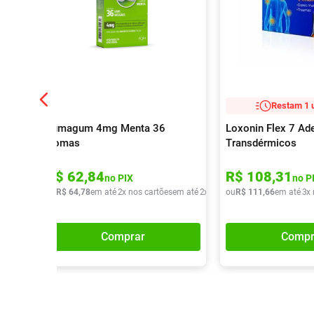
Restam 1 
Fumagum 4mg Menta 36
Loxonin Flex 7 Ad
Gomas
Transdérmicos
R$
62
,
84
R$
108
,
31
no PIX
no P
ou
R$
64
,
78
em até
2
x nos cartões
em até
2
x de
R$
ou
32
R$
,
39
111
,
66
em até
3
x
Comprar
Compr