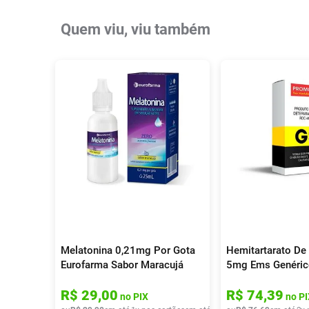
Quem viu, viu também
Melatonina 0,21mg Por Gota
Hemitartarato De
Eurofarma Sabor Maracujá
5mg Ems Genéric
25ml
Comprimidos Rev
R$
29
,
00
R$
74
,
39
no PIX
no PI