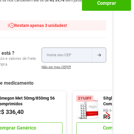
té
6
x nos cartões
em até
6
x de
R$
39
,
74
sem juros
Comprar
Tudo
Tiras para Teste
Lenços e Toalhas
Talcos
Esponjas
Umedecidas
Ver Tudo
Ver Tudo
Ver Tudo
Restam apenas 3 unidades!
Protetor de Colchão
Roupas Íntimas
Ver Tudo
 está ?
zo e valores de frete
mpra.
Não sei meu CEP
se medicamento
imegon Met 50mg/850mg 56
Sitglu Met 850
21%
OFF
omprimidos
Comprimidos
R$
115
,
92
R$
336
,
40
R$
88
,
57
omprar Genérico
Comprar Gené