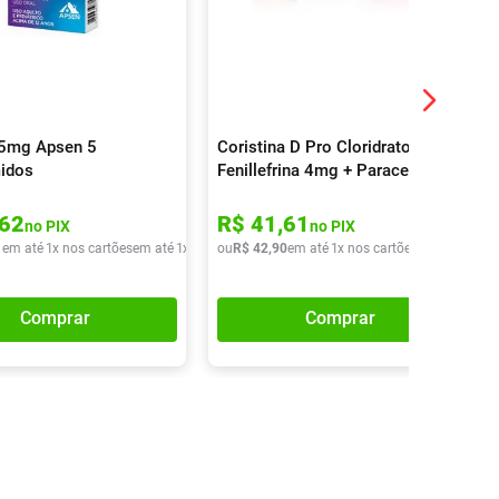
25mg Apsen 5
Coristina D Pro Cloridrato
idos
Fenillefrina 4mg + Paracetamol
400mg + Maleato De
Clorfeniramina 4mg 16
62
R$
41
,
61
no PIX
no PIX
Comprimidos
1
em até
1
x nos cartões
em até
1
x de
R$
ou
13
R$
,
01
42
,
90
em até
1
x nos cartões
em até
1
x de
Comprar
Comprar