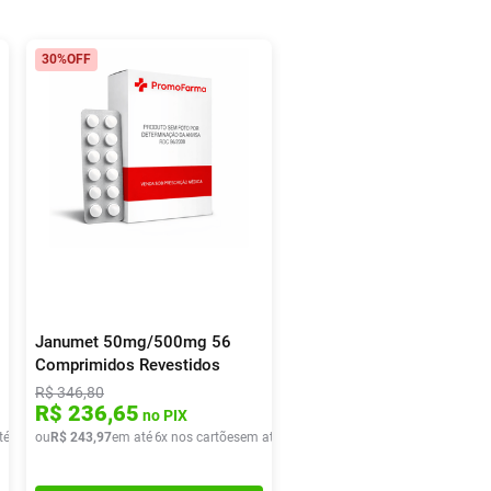
30%
OFF
Janumet 50mg/500mg 56
Comprimidos Revestidos
R$
346
,
80
R$
236
,
65
no PIX
té
1
x de
ou
R$
R$
46
243
,
99
,
97
em até
6
x nos cartões
em até
6
x de
R$
40
,
66