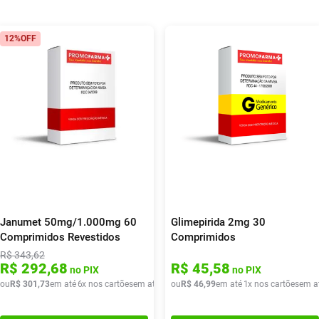
12%
OFF
Janumet 50mg/1.000mg 60
Glimepirida 2mg 30
Comprimidos Revestidos
Comprimidos
R$
343
,
62
R$
292
,
68
R$
45
,
58
no PIX
no PIX
de
ou
R$
R$
41
301
,
42
,
73
em até
6
x nos cartões
em até
6
x de
ou
R$
R$
46
50
,
,
99
28
em até
1
x nos cartões
em a