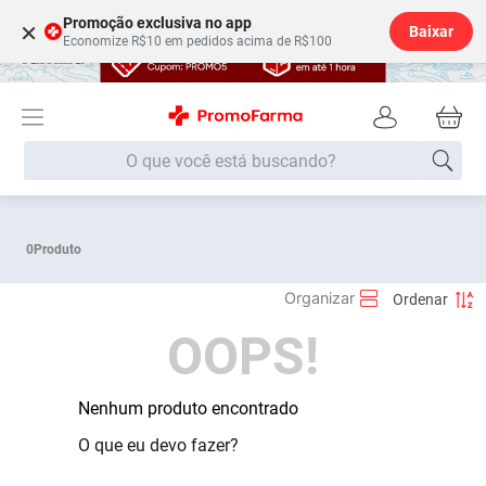
Promoção exclusiva no app
×
Baixar
Economize R$10 em pedidos acima de R$100
O que você está buscando?
Termos mais buscados
0
Produto
Fralda
1
º
Lenço Umedecido
2
º
OOPS!
Medley
3
º
Fralda Xg
4
º
Fralda G
Nenhum produto encontrado
5
º
Desodorante
6
º
O que eu devo fazer?
Shampoo
7
º