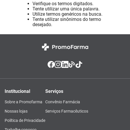
Verifique os termos digitados.
Absorvente
8
º
Tente utilizar uma única palavra.
Utilize termos genéricos na busca.
Pampers Confort Sec
9
º
Tente utilizar sinônimos do termo
desejado.
Lavitan
10
º
Institucional
Serviços
Sobre a Promofarma
Convênio Farmácia
Nossas lojas
Serviços Farmacêuticos
Política de Privacidade
Trabalhe conosco