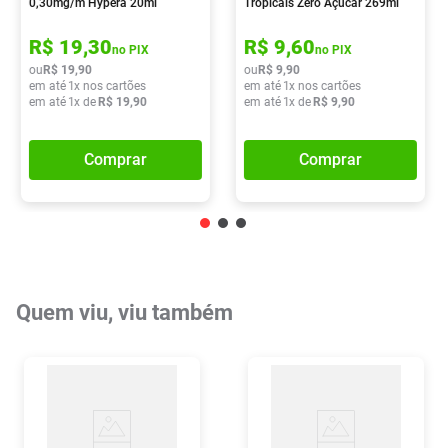
0,30mg/m Hypera 20ml
Tropicais Zero Açúcar 269ml
R$
19
,
30
R$
9
,
60
no PIX
no PIX
ou
R$
19
,
90
ou
R$
9
,
90
em até
1
x nos cartões
em até
1
x nos cartões
em até
1
x de
R$
19
,
90
em até
1
x de
R$
9
,
90
Comprar
Comprar
Quem viu, viu também