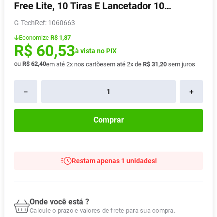
Free Lite, 10 Tiras E Lancetador 10
Absorvente
8
º
Unidades
G-Tech
:
1060663
Lavitan
9
º
Economize
R$ 1,87
Vitamina D
10
º
R$
60
,
53
à vista no PIX
ou
R$
62
,
40
em até
2
x nos cartões
em até
2
x de
R$
31
,
20
sem juros
－
＋
Comprar
Restam apenas 1 unidades!
Onde você está ?
Calcule o prazo e valores de frete para sua compra.