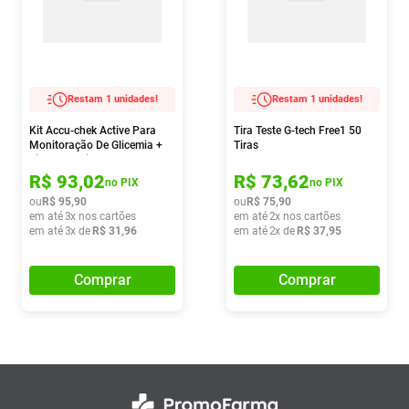
Restam 1 unidades!
Restam 1 unidades!
Kit Accu-chek Active Para
Tira Teste G-tech Free1 50
Monitoração De Glicemia +
Tiras
Tiras 10 Unidades
R$
93
,
02
R$
73
,
62
no PIX
no PIX
ou
R$
95
,
90
ou
R$
75
,
90
em até
3
x nos cartões
em até
2
x nos cartões
em até
3
x de
R$
31
,
96
em até
2
x de
R$
37
,
95
Comprar
Comprar