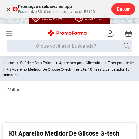
Promoção exclusiva no app
×
Baixar
Economize R$10 em pedidos acima de R$100
O que você está buscando?
Saúde e Bem Estar
Aparelhos para Glicemia
Tiras para teste
Termos mais buscados
Kit Aparelho Medidor De Glicose G-tech Free Lite, 10 Tiras E Lancetador 10
Unidades
Fralda
1
º
Medley
2
º
Voltar
Lenço Umedecido
3
º
Fralda Xg
4
º
Fralda G
5
º
Shampoo
6
º
Kit Aparelho Medidor De Glicose G-tech
Desodorante
7
º