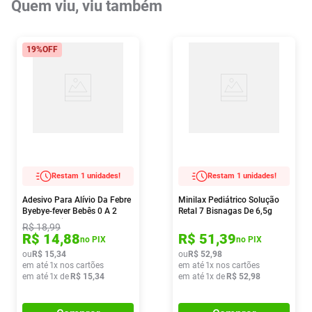
Quem viu, viu também
19%
OFF
Restam 1 unidades!
Restam 1 unidades!
Adesivo Para Alívio Da Febre
Minilax Pediátrico Solução
Byebye-fever Bebês 0 A 2
Retal 7 Bisnagas De 6,5g
Anos 2 Unidades
R$
18
,
99
R$
14
,
88
R$
51
,
39
no PIX
no PIX
ou
R$
15
,
34
ou
R$
52
,
98
em até
1
x nos cartões
em até
1
x nos cartões
em até
1
x de
R$
15
,
34
em até
1
x de
R$
52
,
98