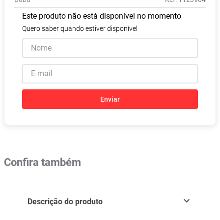
Vitamina D
8
º
Este produto não está disponível no momento
Absorvente
9
º
Quero saber quando estiver disponível
Lavitan
10
º
Enviar
Confira também
Descrição do produto