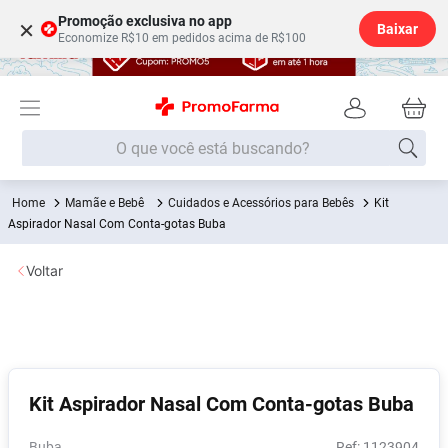
Promoção exclusiva no app
×
Baixar
Economize R$10 em pedidos acima de R$100
O que você está buscando?
Mamãe e Bebê
Cuidados e Acessórios para Bebês
Kit
Termos mais buscados
Aspirador Nasal Com Conta-gotas Buba
Fralda
1
º
Voltar
Lenço Umedecido
2
º
Medley
3
º
Fralda Xg
4
º
Fralda G
5
º
Kit Aspirador Nasal Com Conta-gotas Buba
Shampoo
6
º
Desodorante
7
º
Buba
:
1123904