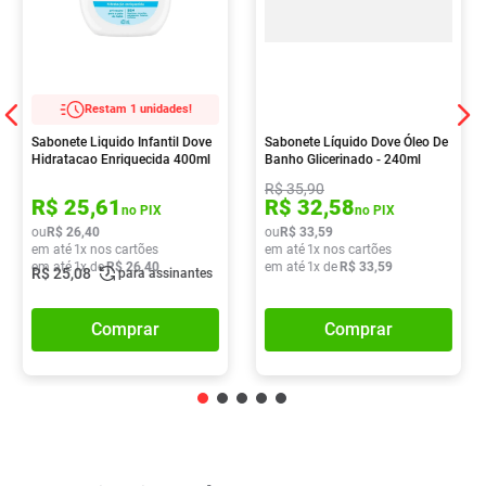
Restam 1 unidades!
Sabonete Liquido Infantil Dove
Sabonete Líquido Dove Óleo De
Hidratacao Enriquecida 400ml
Banho Glicerinado - 240ml
R$
35
,
90
R$
25
,
61
R$
32
,
58
no PIX
no PIX
ou
R$
26
,
40
ou
R$
33
,
59
em até
1
x nos cartões
em até
1
x nos cartões
em até
1
x de
R$
26
,
40
em até
1
x de
R$
33
,
59
R$
25
,
08
para assinantes
Comprar
Comprar