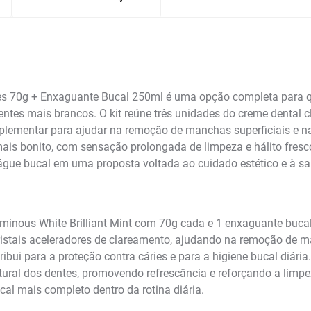
s 70g + Enxaguante Bucal 250ml é uma opção completa para qu
entes mais brancos. O kit reúne três unidades do creme dental
lementar para ajudar na remoção de manchas superficiais e na
ais bonito, com sensação prolongada de limpeza e hálito fresc
gue bucal em uma proposta voltada ao cuidado estético e à sa
uminous White Brilliant Mint com 70g cada e 1 enxaguante buc
ristais aceleradores de clareamento, ajudando na remoção de
ibui para a proteção contra cáries e para a higiene bucal diá
ural dos dentes, promovendo refrescância e reforçando a limpe
l mais completo dentro da rotina diária.