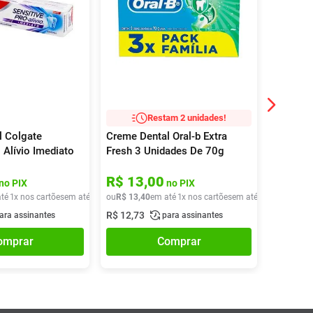
Restam 2 unidades!
l Colgate
Creme Dental Oral-b Extra
Creme D
 Alívio Imediato
Fresh 3 Unidades De 70g
Original
 90g
R$
13
,
00
R$
18
no PIX
no PIX
té
1
x nos cartões
em até
1
x de
ou
R$
R$
20
13
,
40
,
40
em até
1
x nos cartões
em até
1
x de
ou
R$
R$
13
18
,
4
,
9
R$
12
,
73
R$
17
,
96
ara assinantes
para assinantes
omprar
Comprar