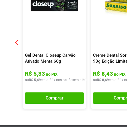
Gel Dental Closeup Carvão
Creme Dental Sor
Ativado Menta 60g
90g Edição Limit
R$
5
,
33
R$
8
,
43
no PIX
no PIX
ou
R$
5
,
49
em até
1
x nos cartões
em até
1
x de
ou
R$
R$
5
,
49
8
,
69
em até
1
x n
Comprar
Compr