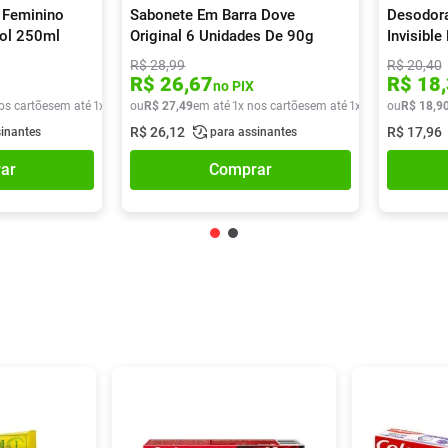
 Feminino
Sabonete Em Barra Dove
Desodora
sol 250ml
Original 6 Unidades De 90g
Invisibl
R$
28
,
99
R$
20
,
40
R$
26
,
67
R$
18
,
no PIX
os cartões
em até
1
x de
R$
ou
29
R$
,
90
27
,
49
em até
1
x nos cartões
em até
1
x de
R$
ou
27
R$
,
49
18
,
9
R$
26
,
12
R$
17
,
96
sinantes
para assinantes
ar
Comprar