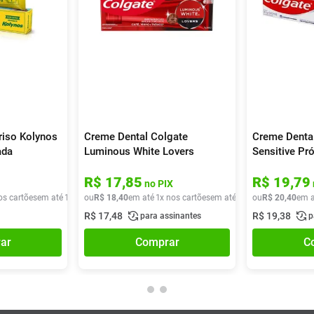
riso Kolynos
Creme Dental Colgate
Creme Denta
ada
Luminous White Lovers
Sensitive Pró
Manchas De Café 70g
Branqueador
R$
17
,
85
R$
19
,
79
no PIX
os cartões
em até
1
x de
ou
R$
R$
8
,
69
18
,
40
em até
1
x nos cartões
em até
1
x de
ou
R$
R$
18
20
,
40
,
40
em a
R$
17
,
48
R$
19
,
38
para assinantes
p
ar
Comprar
C