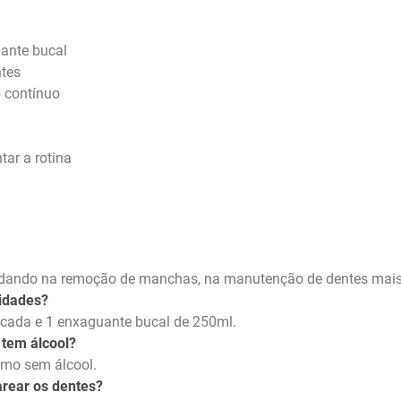
uante bucal
ntes
 contínuo
ar a rotina
judando na remoção de manchas, na manutenção de dentes mais b
idades?
 cada e 1 enxaguante bucal de 250ml.
 tem álcool?
omo sem álcool.
arear os dentes?