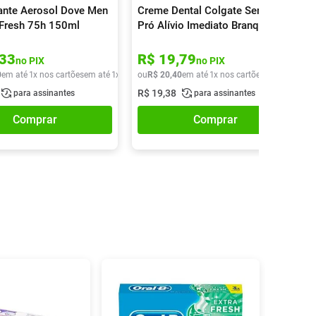
nte Aerosol Dove Men
Creme Dental Colgate Sensitive
e Fresh 75h 150ml
Pró Alívio Imediato Branqueador
90g
33
R$
19
,
79
no PIX
no PIX
0
em até
1
x nos cartões
em até
1
x de
R$
ou
18
R$
,
90
20
,
40
em até
1
x nos cartões
em até
1
x de
R$
19
,
38
para assinantes
para assinantes
Comprar
Comprar