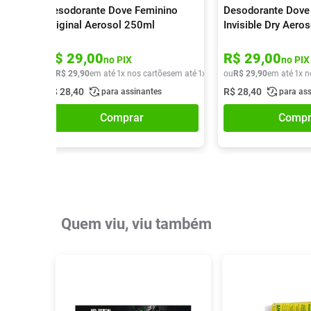
Desodorante Dove Feminino
Desodorante Dove
Original Aerosol 250ml
Invisible Dry Aero
R$
29
,
00
R$
29
,
00
no PIX
no PIX
ou
R$
29
,
90
em até
1
x nos cartões
em até
1
x de
R$
ou
29
R$
,
90
29
,
90
em até
1
x n
R$
28
,
40
R$
28
,
40
para assinantes
para as
Comprar
Compr
Quem viu, viu também