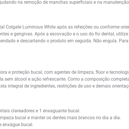
 ajudando na remoção de manchas superficiais e na manutenção
 Colgate Luminous White após as refeições ou conforme orien
tes e gengivas. Após a escovação e o uso do fio dental, utiliz
dado e descartando o produto em seguida. Não engula. Para m
ora e proteção bucal, com agentes de limpeza, flúor e tecnolog
 sem álcool e ação refrescante. Como a composição completa p
sta integral de ingredientes, restrições de uso e demais orientaç
ntais clareadores e 1 enxaguante bucal.
impeza bucal e manter os dentes mais brancos no dia a dia.
e enxágue bucal.