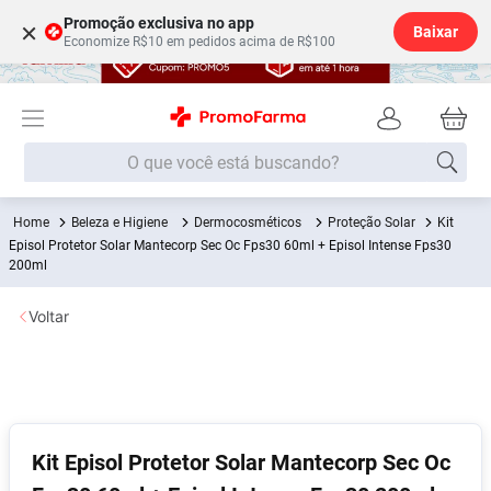
Promoção exclusiva no app
×
Baixar
Economize R$10 em pedidos acima de R$100
O que você está buscando?
Beleza e Higiene
Dermocosméticos
Proteção Solar
Kit
Termos mais buscados
Episol Protetor Solar Mantecorp Sec Oc Fps30 60ml + Episol Intense Fps30
200ml
Fralda
1
º
Medley
2
º
Voltar
Lenço Umedecido
3
º
Fralda Xg
4
º
Fralda G
5
º
Shampoo
6
º
Kit Episol Protetor Solar Mantecorp Sec Oc
Desodorante
7
º