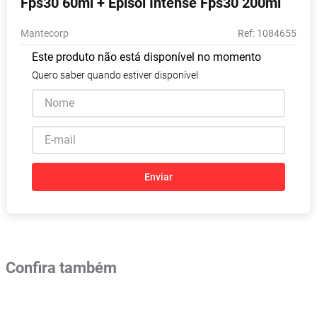
Fps30 60ml + Episol Intense Fps30 200ml
Absorvente
8
º
Mantecorp
:
1084655
Lavitan
9
º
Este produto não está disponível no momento
Vitamina D
10
º
Quero saber quando estiver disponível
Enviar
Confira também