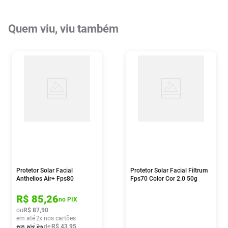
Quem viu, viu também
Protetor Solar Facial
Protetor Solar Facial Filtrum
Anthelios Air+ Fps80
Fps70 Color Cor 2.0 50g
Antioleosidade Cor 6.0 40g
R$
85
,
26
no PIX
ou
R$
87
,
90
em até
2
x nos cartões
em até
2
x de
R$
43
,
95