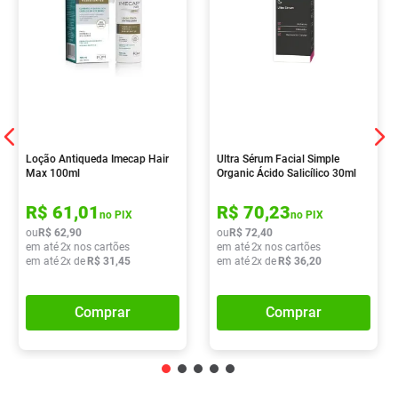
Loção Antiqueda Imecap Hair
Ultra Sérum Facial Simple
Max 100ml
Organic Ácido Salicílico 30ml
R$
61
,
01
R$
70
,
23
no PIX
no PIX
ou
R$
62
,
90
ou
R$
72
,
40
em até
2
x nos cartões
em até
2
x nos cartões
em até
2
x de
R$
31
,
45
em até
2
x de
R$
36
,
20
Comprar
Comprar