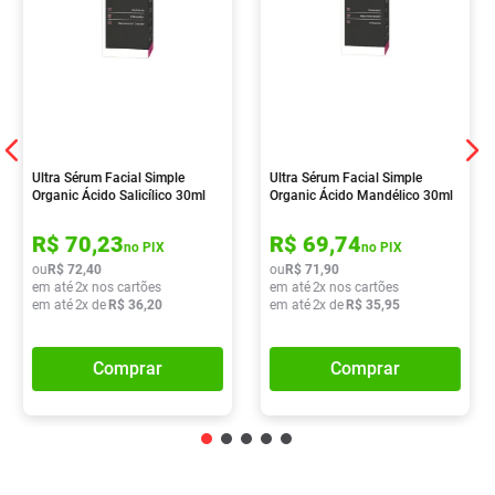
Ultra Sérum Facial Simple
Ultra Sérum Facial Simple
Organic Ácido Salicílico 30ml
Organic Ácido Mandélico 30ml
R$
70
,
23
R$
69
,
74
no PIX
no PIX
ou
R$
72
,
40
ou
R$
71
,
90
em até
2
x nos cartões
em até
2
x nos cartões
em até
2
x de
R$
36
,
20
em até
2
x de
R$
35
,
95
Comprar
Comprar