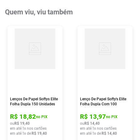
Quem viu, viu também
Lenços De Papel Softys Elite
Lenço De Papel Softy's Elite
Folha Dupla 150 Unidades
Folha Dupla Com 100
Unidades
R$
18
,
82
R$
13
,
97
no PIX
no PIX
ou
R$
19
,
40
ou
R$
14
,
40
em até
1
x nos cartões
em até
1
x nos cartões
em até
1
x de
R$
19
,
40
em até
1
x de
R$
14
,
40