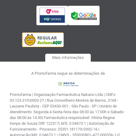
Mais Informações
A Promofarma segue as determinações da
Promofarma | Organização Farmacêutica Nakano Ltda | CNPJ:
03.123.210\0003-27 | Rua Conselheiro Moreira de Barros, 2168 -
Lauzane Paulista - CEP 02430-001 - São Paulo - SP | Horário de
Atendimento: Segunda à Sexta-feira das 08:00 às 17:00h e Sábado
das 08:00 às 14:30| Farmacêutica responsável: Vitória Regina
Kenps de Souza CRF 122517| AFE: 0.04673.1 | Autorização de
Funcionamento - Processo: 25351.181179/2002-16 |
Autorização/MS: 0.04673.1 | CMVS - 355030801-477-000356-1-0