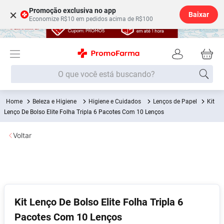
Promoção exclusiva no app
×
Baixar
Economize R$10 em pedidos acima de R$100
O que você está buscando?
Beleza e Higiene
Higiene e Cuidados
Lenços de Papel
Kit
Termos mais buscados
Lenço De Bolso Elite Folha Tripla 6 Pacotes Com 10 Lenços
Fralda
1
º
Voltar
Lenço Umedecido
2
º
Medley
3
º
Fralda Xg
4
º
Fralda G
5
º
Kit Lenço De Bolso Elite Folha Tripla 6
Desodorante
6
º
Pacotes Com 10 Lenços
Shampoo
7
º