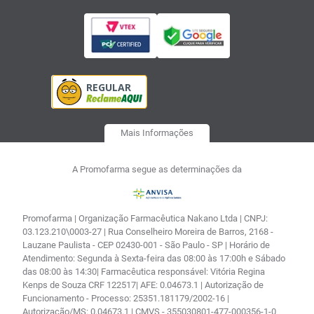
Mais Informações
A Promofarma segue as determinações da
Promofarma | Organização Farmacêutica Nakano Ltda | CNPJ:
03.123.210\0003-27 | Rua Conselheiro Moreira de Barros, 2168 -
Lauzane Paulista - CEP 02430-001 - São Paulo - SP | Horário de
Atendimento: Segunda à Sexta-feira das 08:00 às 17:00h e Sábado
das 08:00 às 14:30| Farmacêutica responsável: Vitória Regina
Kenps de Souza CRF 122517| AFE: 0.04673.1 | Autorização de
Funcionamento - Processo: 25351.181179/2002-16 |
Autorização/MS: 0.04673.1 | CMVS - 355030801-477-000356-1-0