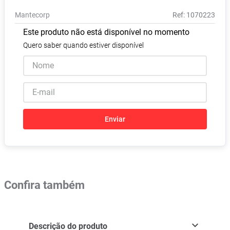
Vitamina D
8
º
Mantecorp
:
1070223
Absorvente
9
º
Este produto não está disponível no momento
Lavitan
10
º
Quero saber quando estiver disponível
Enviar
Confira também
Descrição do produto