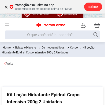
Promoção exclusiva no app
×
Baixar
Economize R$10 em pedidos acima de R$100
O que você está buscando?
Beleza e Higiene
Dermocosméticos
Corpo
Kit Loção
Termos mais buscados
Hidratante Epidrat Corpo Intensivo 200g 2 Unidades
Fralda
1
º
Voltar
Lenço Umedecido
2
º
Medley
3
º
Fralda Xg
4
º
Fralda G
5
º
Kit Loção Hidratante Epidrat Corpo
Shampoo
6
º
Intensivo 200g 2 Unidades
Desodorante
7
º