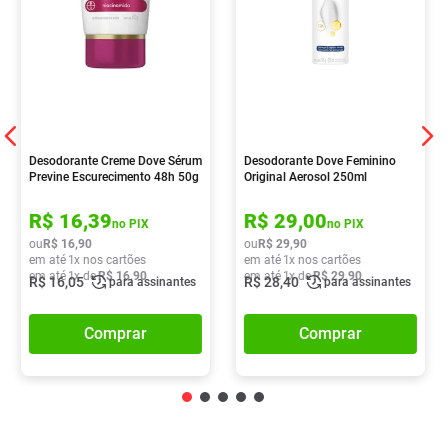
Desodorante Creme Dove Sérum
Desodorante Dove Feminino
Previne Escurecimento 48h 50g
Original Aerosol 250ml
R$
16
,
39
R$
29
,
00
no PIX
no PIX
ou
R$
16
,
90
ou
R$
29
,
90
em até
1
x nos cartões
em até
1
x nos cartões
em até
1
x de
R$
16
,
90
em até
1
x de
R$
29
,
90
R$
16
,
05
R$
28
,
40
para assinantes
para assinantes
Comprar
Comprar