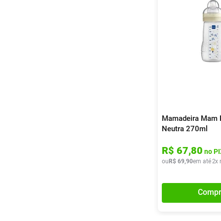
Mamadeira Mam E
Neutra 270ml
R$
67
,
80
no PI
ou
R$
69
,
90
em até
2
x 
Compr