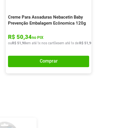
Creme Para Assaduras Nebacetin Baby
Prevenção Embalagem Ecônomica 120g
R$
50
,
34
no PIX
ou
R$
51
,
90
em até
1
x nos cartões
em até
1
x de
R$
51
,
90
Comprar