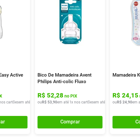
asy Active
Bico De Mamadeira Avent
Mamadeira K
Philips Anti-colic Fluxo
Natural 3m+ 2 Unidades
R$
52
,
28
R$
24
,
15
X
no PIX
nos cartões
em até
2
x de
ou
R$
R$
34
53
,
95
,
90
em até
1
x nos cartões
em até
1
x de
ou
R$
R$
53
24
,
90
,
90
em a
ar
Comprar
C