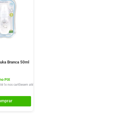
uka Branca 50ml
no PIX
té
1
x nos cartões
em até
1
x de
R$
24
,
90
omprar