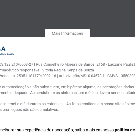
Mais Informações
.123.210\0003-27 | Rua Conselheiro Moreira de Barros, 2168 - Lauzane Paulista
armacêutico responsável: Vitória Regina Kenps de Souza
 Processo: 25351.181179/2002-16 | Autorização/MS: 0.04673.1 | CMVS - 35503
a automedicação e não substituem, em hipótese alguma, as orientações dadas p
tamento adequado. Ao persistirem os sintomas, um médico deverá ser consultad
nternet e até durarem os estoques. | As fotos contidas em nosso site são meram
ras promoções não são cumulativos.
a melhorar sua experiência de navegação, saiba mais em nossa
política d