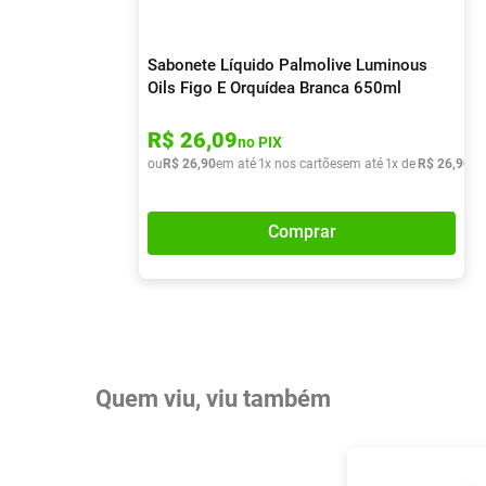
Sabonete Líquido Palmolive Luminous
Oils Figo E Orquídea Branca 650ml
R$
26
,
09
no PIX
ou
R$
26
,
90
em até
1
x nos cartões
em até
1
x de
R$
26
,
90
Comprar
Quem viu, viu também