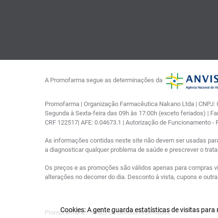
A Promofarma segue as determinações da
Promofarma | Organização Farmacêutica Nakano Ltda | CNPJ: 03
Segunda à Sexta-feira das 09h às 17:00h (exceto feriados) | F
CRF 122517| AFE: 0.04673.1 | Autorização de Funcionamento -
As informações contidas neste site não devem ser usadas par
a diagnosticar qualquer problema de saúde e prescrever o tra
Os preços e as promoções são válidos apenas para compras via i
alterações no decorrer do dia. Desconto à vista, cupons e out
Cookies: A gente guarda estatísticas de visitas par
Promofarma © - Todos os direitos reservados.