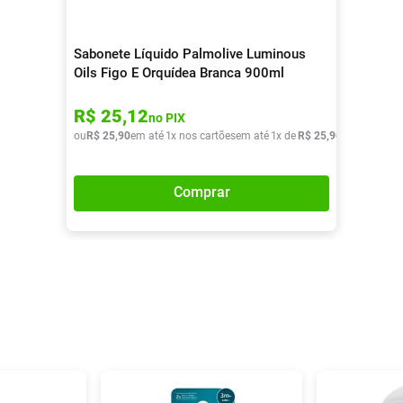
Sabonete Líquido Palmolive Luminous
Oils Figo E Orquídea Branca 900ml
R$
25
,
12
no PIX
ou
R$
25
,
90
em até
1
x nos cartões
em até
1
x de
R$
25
,
90
Comprar