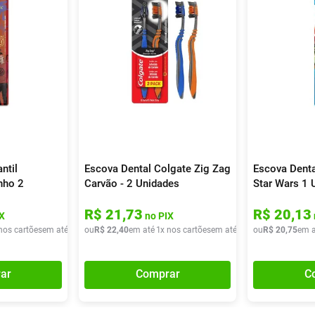
ntil
Escova Dental Colgate Zig Zag
Escova Denta
nho 2
Carvão - 2 Unidades
Star Wars 1 
R$
21
,
73
R$
20
,
13
X
no PIX
nos cartões
em até
1
x de
ou
R$
R$
19
22
,
90
,
40
em até
1
x nos cartões
em até
1
x de
ou
R$
R$
22
20
,
40
,
75
em a
ar
Comprar
C