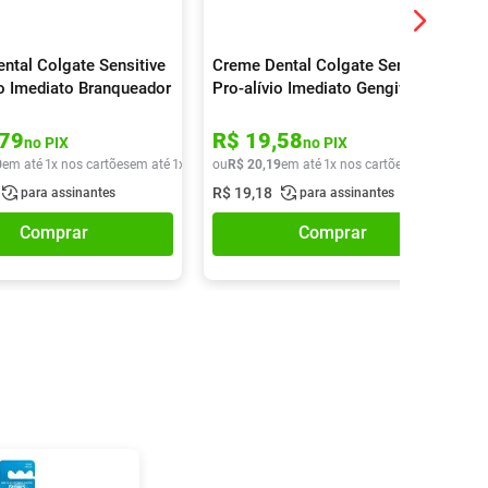
ntal Colgate Sensitive
Creme Dental Colgate Sensitive
io Imediato Branqueador
Pro-alívio Imediato Gengiva
140g
79
R$
19
,
58
no PIX
no PIX
0
em até
1
x nos cartões
em até
1
x de
R$
ou
20
R$
,
40
20
,
19
em até
1
x nos cartões
em até
1
x de
R$
19
,
18
para assinantes
para assinantes
Comprar
Comprar