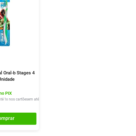
l Oral-b Stages 4
Unidade
no PIX
té
1
x nos cartões
em até
1
x de
R$
20
,
75
omprar