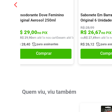
Desodorante Dove Feminino
Sabonete Em Barr
Original Aerosol 250ml
Original 6 Unidad
R$
28
,
99
R$
29
,
00
R$
26
,
67
no PIX
no PIX
ou
R$
29
,
90
em até
1
x nos cartões
em até
1
x de
R$
ou
29
R$
,
90
27
,
49
em até
1
x n
R$
28
,
40
R$
26
,
12
para assinantes
para as
Comprar
Compr
Quem viu, viu também