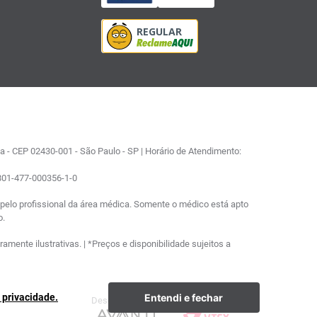
 - CEP 02430-001 - São Paulo - SP | Horário de Atendimento:
0801-477-000356-1-0
elo profissional da área médica. Somente o médico está apto
o.
ente ilustrativas. | *Preços e disponibilidade sujeitos a
Entendi e fechar
e privacidade.
Desenvolvimento
Plataforma