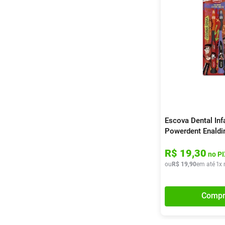
Escova Dental Infa
Powerdent Enaldi
Unidades
R$
19
,
30
no PI
ou
R$
19
,
90
em até
1
x 
Compr