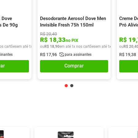
a Dove
Desodorante Aerosol Dove Men
Creme De
es De 90g
Invisible Fresh 75h 150ml
Pró Alív
90g
R$
20
,
40
R$
18
,
33
R$
19
,
no PIX
os cartões
em até
1
x de
R$
ou
27
R$
,
49
18
,
90
em até
1
x nos cartões
em até
1
x de
R$
ou
18
R$
,
90
20
,
4
R$
17
,
96
R$
19
,
38
sinantes
para assinantes
ar
Comprar