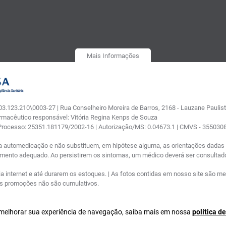
Mais Informações
.123.210\0003-27 | Rua Conselheiro Moreira de Barros, 2168 - Lauzane Paulista
armacêutico responsável: Vitória Regina Kenps de Souza
 Processo: 25351.181179/2002-16 | Autorização/MS: 0.04673.1 | CMVS - 35503
a automedicação e não substituem, em hipótese alguma, as orientações dadas p
tamento adequado. Ao persistirem os sintomas, um médico deverá ser consultad
nternet e até durarem os estoques. | As fotos contidas em nosso site são meram
ras promoções não são cumulativos.
a melhorar sua experiência de navegação, saiba mais em nossa
política d