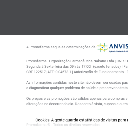
A Promofarma segue as determinações da
Promofarma | Organização Farmacêutica Nakano Ltda | CNPJ: 03
Segunda à Sexta-feira das 09h às 17:00h (exceto feriados) | F
CRF 122517| AFE: 0.04673.1 | Autorização de Funcionamento -
As informações contidas neste site não devem ser usadas par
a diagnosticar qualquer problema de saúde e prescrever o tra
Os preços e as promoções são válidos apenas para compras via i
alterações no decorrer do dia. Desconto à vista, cupons e out
Cookies: A gente guarda estatísticas de visitas par
Promofarma © - Todos os direitos reservados.