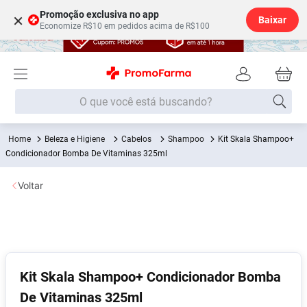
Promoção exclusiva no app
×
Baixar
Economize R$10 em pedidos acima de R$100
O que você está buscando?
Beleza e Higiene
Cabelos
Shampoo
Kit Skala Shampoo+
Termos mais buscados
Condicionador Bomba De Vitaminas 325ml
Fralda
1
º
Voltar
Lenço Umedecido
2
º
Medley
3
º
Fralda Xg
4
º
Fralda G
5
º
Kit Skala Shampoo+ Condicionador Bomba
Shampoo
6
º
De Vitaminas 325ml
Desodorante
7
º