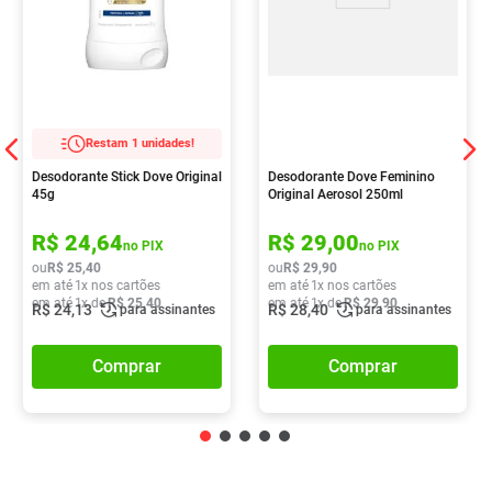
Restam 1 unidades!
Desodorante Stick Dove Original
Desodorante Dove Feminino
45g
Original Aerosol 250ml
R$
24
,
64
R$
29
,
00
no PIX
no PIX
ou
R$
25
,
40
ou
R$
29
,
90
em até
1
x nos cartões
em até
1
x nos cartões
em até
1
x de
R$
25
,
40
em até
1
x de
R$
29
,
90
R$
24
,
13
R$
28
,
40
para assinantes
para assinantes
Comprar
Comprar