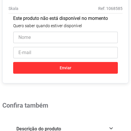
Vitamina D
8
º
Skala
:
1068585
Absorvente
9
º
Este produto não está disponível no momento
Lavitan
10
º
Quero saber quando estiver disponível
Enviar
Confira também
Descrição do produto