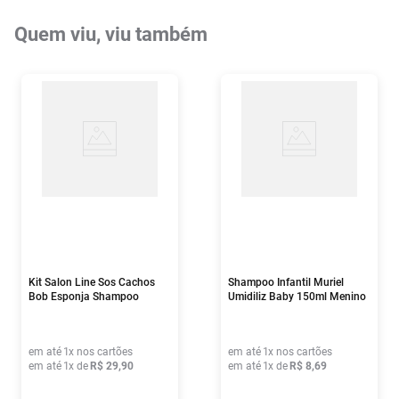
Quem viu, viu também
Kit Salon Line Sos Cachos
Shampoo Infantil Muriel
Bob Esponja Shampoo
Umidiliz Baby 150ml Menino
300ml + Creme
Multifuncional 300ml
em até
1
x nos cartões
em até
1
x nos cartões
em até
1
x de
R$
29
,
90
em até
1
x de
R$
8
,
69