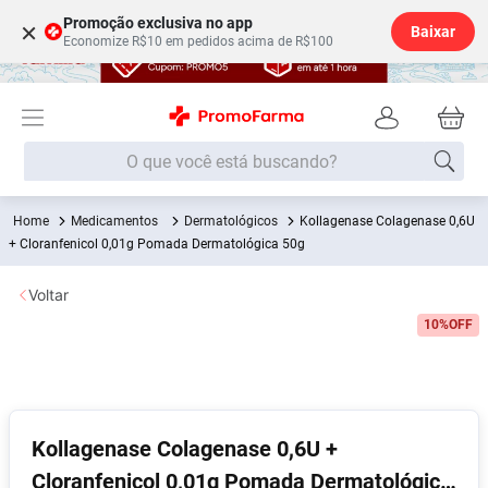
Promoção exclusiva no app
×
Baixar
Economize R$10 em pedidos acima de R$100
O que você está buscando?
Medicamentos
Dermatológicos
Kollagenase Colagenase 0,6U
Termos mais buscados
+ Cloranfenicol 0,01g Pomada Dermatológica 50g
Fralda
1
º
Voltar
Lenço Umedecido
2
º
10%
OFF
Medley
3
º
Fralda Xg
4
º
Fralda G
5
º
Desodorante
6
º
Kollagenase Colagenase 0,6U +
Cloranfenicol 0,01g Pomada Dermatológica
Shampoo
7
º