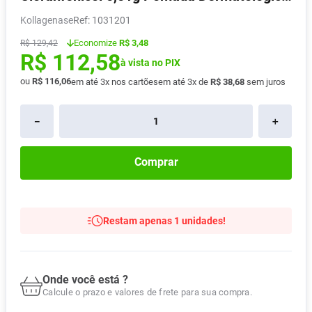
50g
Pampers Confort Sec
8
º
Kollagenase
:
1031201
Vitamina D
9
º
Economize
R$ 3,48
R$
129
,
42
R$
112
,
58
Soro Fisiológico
10
º
à vista no PIX
ou
R$
116
,
06
em até
3
x nos cartões
em até
3
x de
R$
38
,
68
sem juros
－
＋
Comprar
Restam apenas 1 unidades!
Onde você está ?
Calcule o prazo e valores de frete para sua compra.