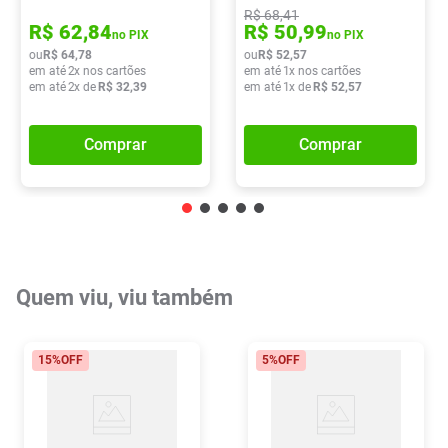
R$
68
,
41
R$
62
,
84
R$
50
,
99
no PIX
no PIX
ou
R$
64
,
78
ou
R$
52
,
57
em até
2
x nos cartões
em até
1
x nos cartões
em até
2
x de
R$
32
,
39
em até
1
x de
R$
52
,
57
Comprar
Comprar
Quem viu, viu também
15%
OFF
5%
OFF