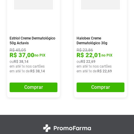
Estriol Creme Dermatológico
Halobex Creme
50g Actavis
Dermatológico 30g
R$
45
,
05
R$
23
,
86
R$
37
,
00
R$
22
,
01
no PIX
no PIX
ou
R$
38
,
14
ou
R$
22
,
69
em até
1
x nos cartões
em até
1
x nos cartões
em até
1
x de
R$
38
,
14
em até
1
x de
R$
22
,
69
Comprar
Comprar