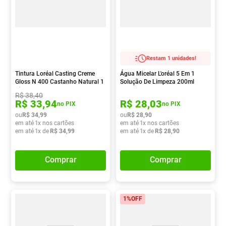
Restam 1 unidades!
Tintura Loréal Casting Creme
Água Micelar L'oréal 5 Em 1
Gloss N 400 Castanho Natural 1
Solução De Limpeza 200ml
Kit
R$
38
,
40
R$
33
,
94
R$
28
,
03
no PIX
no PIX
ou
R$
34
,
99
ou
R$
28
,
90
em até
1
x nos cartões
em até
1
x nos cartões
em até
1
x de
R$
34
,
99
em até
1
x de
R$
28
,
90
Comprar
Comprar
1%
OFF