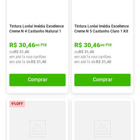
Tintura Loréal Imédia Excellence
Tintura Loréal Imédia Excellence
Creme N 4 Castanho Natural 1
Creme N 5 Castanho Claro 1 Kit
Kit
R$
30
,
46
R$
30
,
46
no PIX
no PIX
ou
R$
31
,
40
ou
R$
31
,
40
em até
1
x nos cartões
em até
1
x nos cartões
em até
1
x de
R$
31
,
40
em até
1
x de
R$
31
,
40
Comprar
Comprar
9%
OFF