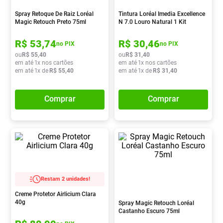
Absorvente
8
º
Spray Retoque De Raiz Loréal
Tintura Loréal Imedia Excellence
Magic Retouch Preto 75ml
N 7.0 Louro Natural 1 Kit
Pampers Confort Sec
9
º
R$
53
,
74
R$
30
,
46
Lavitan
10
º
no PIX
no PIX
ou
R$
55
,
40
ou
R$
31
,
40
em até
1
x nos cartões
em até
1
x nos cartões
em até
1
x de
R$
55
,
40
em até
1
x de
R$
31
,
40
Comprar
Comprar
Restam 2 unidades!
Creme Protetor Airlicium Clara
40g
Spray Magic Retouch Loréal
Castanho Escuro 75ml