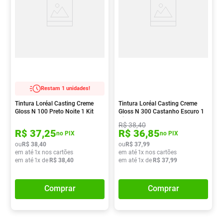
Restam 1 unidades!
Tintura Loréal Casting Creme
Tintura Loréal Casting Creme
Gloss N 100 Preto Noite 1 Kit
Gloss N 300 Castanho Escuro 1
Kit
R$
38
,
40
R$
37
,
25
R$
36
,
85
no PIX
no PIX
ou
R$
38
,
40
ou
R$
37
,
99
em até
1
x nos cartões
em até
1
x nos cartões
em até
1
x de
R$
38
,
40
em até
1
x de
R$
37
,
99
Comprar
Comprar