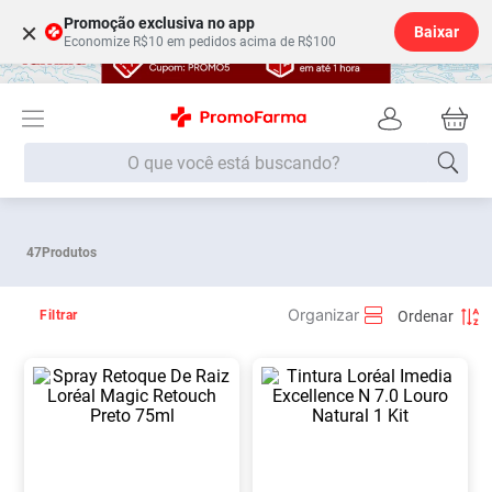
Promoção exclusiva no app
×
Baixar
Economize R$10 em pedidos acima de R$100
O que você está buscando?
Termos mais buscados
47
Produtos
Fralda
1
º
Lenço Umedecido
2
º
Filtrar
Medley
3
º
Fralda Xg
4
º
Fralda G
5
º
Desodorante
6
º
Shampoo
7
º