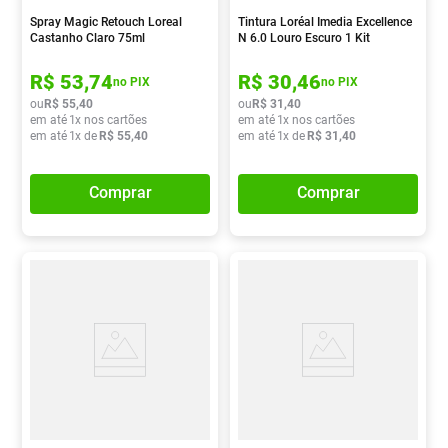
Spray Magic Retouch Loreal
Tintura Loréal Imedia Excellence
Castanho Claro 75ml
N 6.0 Louro Escuro 1 Kit
R$
53
,
74
R$
30
,
46
no PIX
no PIX
ou
R$
55
,
40
ou
R$
31
,
40
em até
1
x nos cartões
em até
1
x nos cartões
em até
1
x de
R$
55
,
40
em até
1
x de
R$
31
,
40
Comprar
Comprar