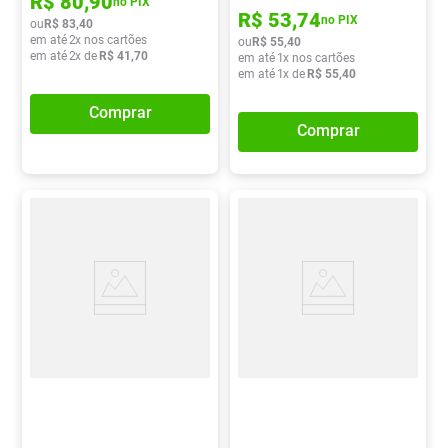
R$
80
,
90
no PIX
R$
53
,
74
no PIX
ou
R$
83
,
40
em até
2
x nos cartões
ou
R$
55
,
40
em até
2
x de
R$
41
,
70
em até
1
x nos cartões
em até
1
x de
R$
55
,
40
Comprar
Comprar