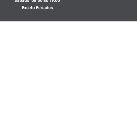
Sábado| 08:00 às 19:00
R$
53
,
74
no PIX
Exceto Feriados
Comprar
－
＋
Em até
1
x
R$
55
,
40
sem
juros
Formas de pagamento
Segurança