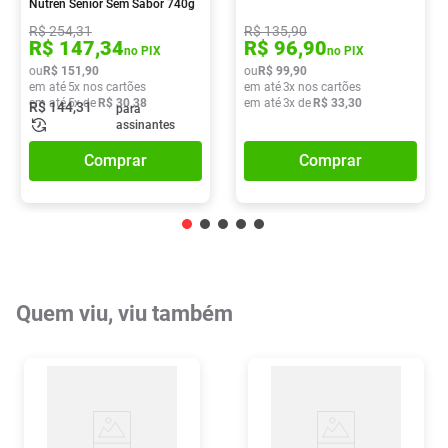
Nutren Senior Sem Sabor 740g
R$
254
,
31
R$
135
,
90
R$
147
,
34
R$
96
,
90
no PIX
no PIX
ou
R$
151
,
90
ou
R$
99
,
90
em até
5
x nos cartões
em até
3
x nos cartões
em até
5
x de
R$
30
,
38
em até
3
x de
R$
33
,
30
R$
144
,
31
para
assinantes
Comprar
Comprar
Quem viu, viu também