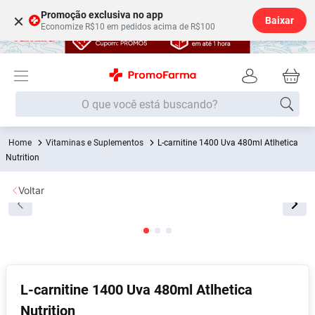
Promoção exclusiva no app
×
Baixar
Economize R$10 em pedidos acima de R$100
O que você está buscando?
Vitaminas e Suplementos
L-carnitine 1400 Uva 480ml Atlhetica
Termos mais buscados
Nutrition
Fralda
1
º
Voltar
Medley
2
º
Lenço Umedecido
3
º
Fralda Xg
4
º
Fralda G
5
º
Shampoo
6
º
L-carnitine 1400 Uva 480ml Atlhetica
Nutrition
Desodorante
7
º