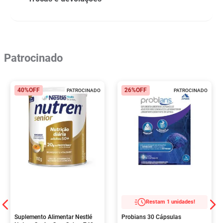
Patrocinado
40%
OFF
26%
OFF
PATROCINADO
PATROCINADO
Restam 1 unidades!
Suplemento Alimentar Nestlé
Probians 30 Cápsulas