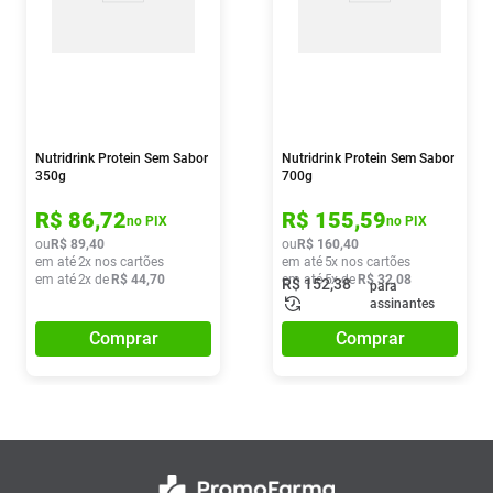
Nutridrink Protein Sem Sabor
Nutridrink Protein Sem Sabor
350g
700g
R$
86
,
72
R$
155
,
59
no PIX
no PIX
ou
R$
89
,
40
ou
R$
160
,
40
em até
2
x nos cartões
em até
5
x nos cartões
em até
2
x de
R$
44
,
70
em até
5
x de
R$
32
,
08
R$
152
,
38
para
assinantes
Comprar
Comprar