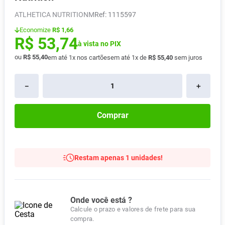
Absorvente
8
º
ATLHETICA NUTRITIONM
:
1115597
Lavitan
9
º
Economize
R$ 1,66
R$
53
,
74
Vitamina D
à vista no PIX
10
º
ou
R$
55
,
40
em até
1
x nos cartões
em até
1
x de
R$
55
,
40
sem juros
－
＋
Comprar
Restam apenas 1 unidades!
Onde você está ?
Calcule o prazo e valores de frete para sua
compra.